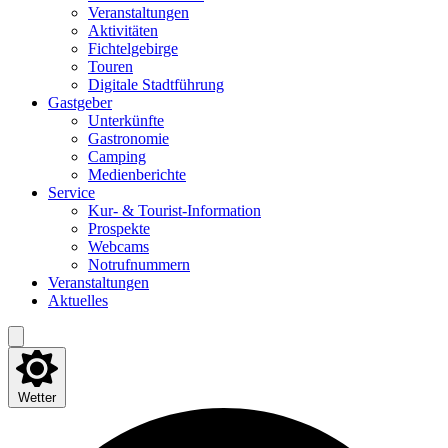
Ver­an­stal­tun­gen
Akti­vi­tä­ten
Fich­tel­ge­bir­ge
Tou­ren
Digi­ta­le Stadtführung
Gast­ge­ber
Unter­künf­te
Gas­tro­no­mie
Cam­ping
Medi­en­be­rich­te
Ser­vice
Kur- & Tourist-Information
Pro­spek­te
Web­cams
Not­ruf­num­mern
Ver­an­stal­tun­gen
Aktu­el­les
Wetter