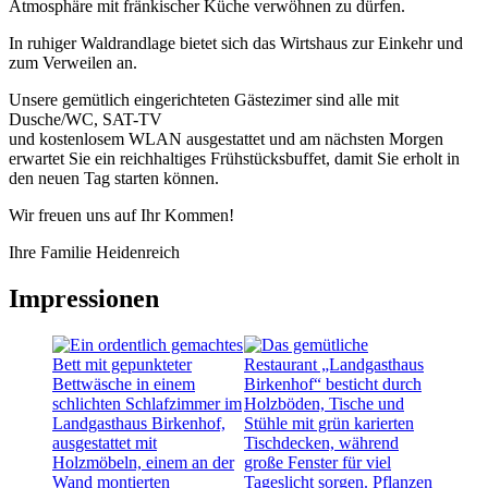
Atmo­sphä­re mit frän­ki­scher Küche ver­wöh­nen zu dürfen.
In ruhi­ger Wald­rand­la­ge bie­tet sich das Wirts­haus zur Ein­kehr und
zum Ver­wei­len an.
Unse­re gemüt­lich ein­ge­rich­te­ten Gäs­te­zi­mer sind alle mit
Dusche/WC, SAT-TV
und kos­ten­lo­sem WLAN aus­ge­stat­tet und am nächs­ten Mor­gen
erwar­tet Sie ein reich­hal­ti­ges Früh­stücks­buf­fet, damit Sie erholt in
den neu­en Tag star­ten können.
Wir freu­en uns auf Ihr Kommen!
Ihre Fami­lie Heidenreich
Impres­sio­nen