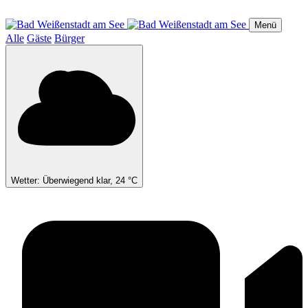
Direkt
zum
Menü
Inhalt
Alle
Gäste
Bürger
Wetter: Überwiegend klar, 24 °C