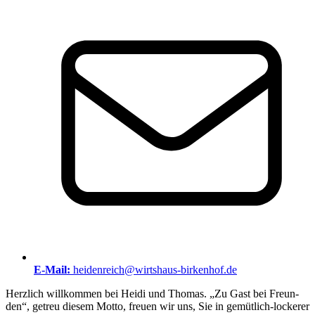
E-Mail:
heidenreich@wirtshaus-birkenhof.de
Herz­lich will­kom­men bei Hei­di und Tho­mas. „Zu Gast bei Freun­
den“, getreu die­sem Mot­to, freu­en wir uns, Sie in gemüt­lich-locke­rer