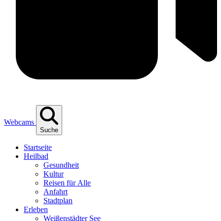
Webcams
Suche
Start­sei­te
Heil­bad
Gesund­heit
Kul­tur
Rei­sen für Alle
Anfahrt
Stadt­plan
Erle­ben
Wei­ßen­städ­ter See