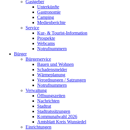
Gast­ge­ber
Unter­künf­te
Gas­tro­no­mie
Cam­ping
Medi­en­be­rich­te
Ser­vice
Kur- & Tourist-Information
Pro­spek­te
Web­cams
Not­ruf­num­mern
Bür­ger
Bür­ger­ser­vice
Bau­en und Wohnen
Scha­dens­mel­der
Wär­me­pla­nung
Ver­ord­nun­gen / Satzungen
Not­ruf­num­mern
Ver­wal­tung
Öff­nungs­zei­ten
Nach­rich­ten
Stadt­rat
Stadt­rats­sit­zun­gen
Kom­mu­nal­wahl 2026
Amts­blatt Kreis Wunsiedel
Ein­rich­tun­gen