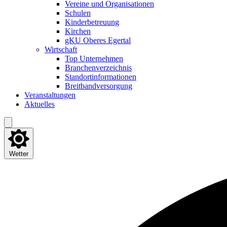
Ver­ei­ne und Organisationen
Schu­len
Kin­der­be­treu­ung
Kir­chen
gKU Obe­res Egertal
Wirt­schaft
Top Unter­neh­men
Bran­chen­ver­zeich­nis
Stand­ort­in­for­ma­tio­nen
Breit­band­ver­sor­gung
Ver­an­stal­tun­gen
Aktu­el­les
Wetter