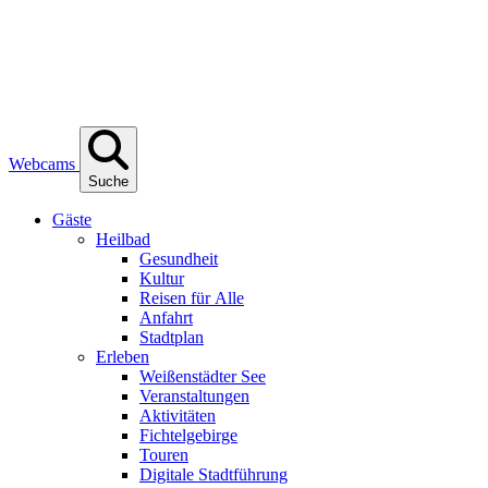
Webcams
Suche
Gäs­te
Heil­bad
Gesund­heit
Kul­tur
Rei­sen für Alle
Anfahrt
Stadt­plan
Erle­ben
Wei­ßen­städ­ter See
Ver­an­stal­tun­gen
Akti­vi­tä­ten
Fich­tel­ge­bir­ge
Tou­ren
Digi­ta­le Stadtführung