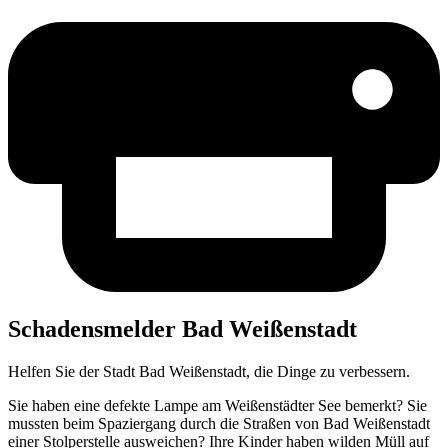
Scha­dens­mel­der Bad Weißenstadt
Helfen Sie der Stadt Bad Weißenstadt, die Dinge zu verbessern.
Sie haben eine defek­te Lam­pe am Wei­ßen­städ­ter See bemerkt? Sie
muss­ten beim Spa­zier­gang durch die Stra­ßen von Bad Wei­ßen­stadt
einer Stol­per­stel­le aus­wei­chen? Ihre Kin­der haben wil­den Müll auf