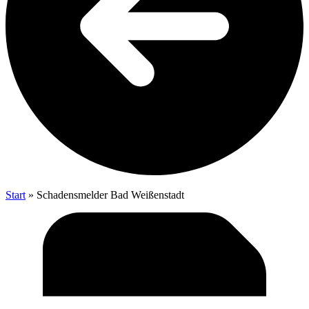
Start
»
Scha­dens­mel­der Bad Weißenstadt