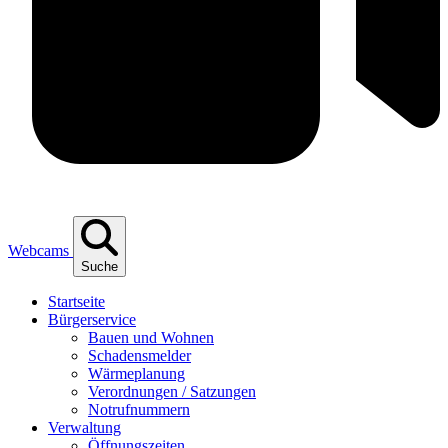
Webcams
Suche
Start­sei­te
Bür­ger­ser­vice
Bau­en und Wohnen
Scha­dens­mel­der
Wär­me­pla­nung
Ver­ord­nun­gen / Satzungen
Not­ruf­num­mern
Ver­wal­tung
Öff­nungs­zei­ten