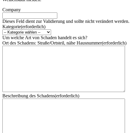
Com­pa­ny
Die­ses Feld dient zur Vali­die­rung und soll­te nicht ver­än­dert werden.
Kate­go­rie
(erfor­der­lich)
Um wel­che Art von Scha­den han­delt es sich?
Ort des Scha­dens: Straße/Ortsteil, nähe Haus­num­mer
(erfor­der­lich)
Beschrei­bung des Scha­dens
(erfor­der­lich)