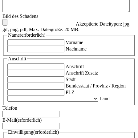
Bild des Scha­dens
Akzep­tier­te Datei­ty­pen: jpg,
gif, png, pdf, Max. Datei­grö­ße: 20 MB.
Name
(erfor­der­lich)
Vor­na­me
Nach­na­me
Anschrift
Anschrift
Anschrift Zusatz
Stadt
Bun­des­staat / Pro­vinz / Region
PLZ
Land
Tele­fon
E‑Mail
(erfor­der­lich)
Ein­wil­li­gung
(erfor­der­lich)