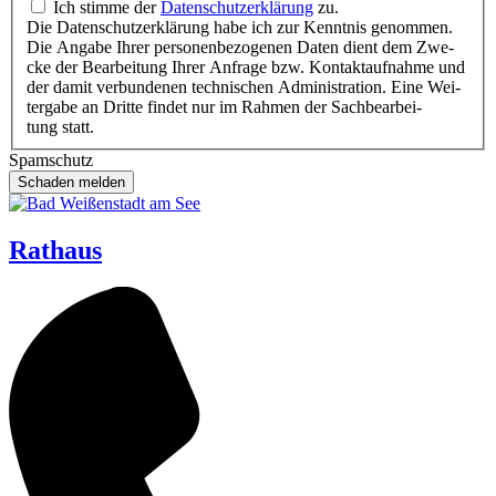
Ich stim­me der
Daten­schutz­er­klä­rung
zu.
Die Daten­schutz­er­klä­rung habe ich zur Kennt­nis genom­men.
Die Anga­be Ihrer per­so­nen­be­zo­ge­nen Daten dient dem Zwe­
cke der Bear­bei­tung Ihrer Anfra­ge bzw. Kon­takt­auf­nah­me und
der damit ver­bun­de­nen tech­ni­schen Admi­nis­tra­ti­on. Eine Wei­
ter­ga­be an Drit­te fin­det nur im Rah­men der Sach­be­ar­bei­
tung statt.
Spam­schutz
Rathaus