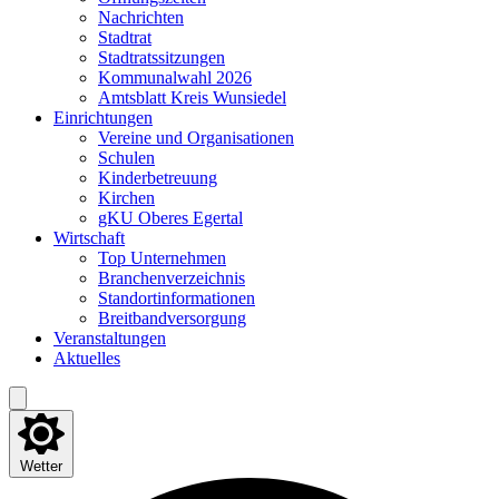
Nach­rich­ten
Stadt­rat
Stadt­rats­sit­zun­gen
Kom­mu­nal­wahl 2026
Amts­blatt Kreis Wunsiedel
Ein­rich­tun­gen
Ver­ei­ne und Organisationen
Schu­len
Kin­der­be­treu­ung
Kir­chen
gKU Obe­res Egertal
Wirt­schaft
Top Unter­neh­men
Bran­chen­ver­zeich­nis
Stand­ort­in­for­ma­tio­nen
Breit­band­ver­sor­gung
Ver­an­stal­tun­gen
Aktu­el­les
Wetter