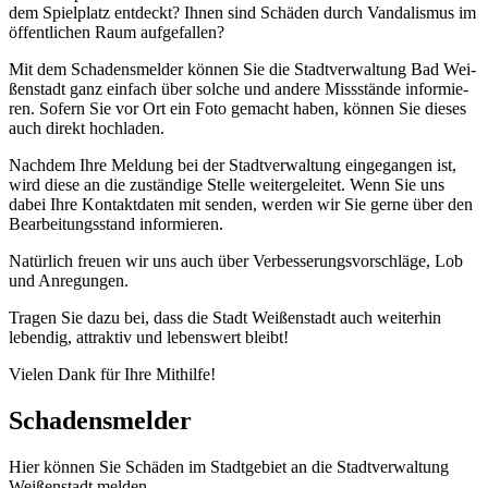
dem Spiel­platz ent­deckt? Ihnen sind Schä­den durch Van­da­lis­mus im
öffent­li­chen Raum aufgefallen?
Mit dem Scha­dens­mel­der kön­nen Sie die Stadt­ver­wal­tung Bad Wei­
ßen­stadt ganz ein­fach über sol­che und ande­re Miss­stän­de infor­mie­
ren. Sofern Sie vor Ort ein Foto gemacht haben, kön­nen Sie die­ses
auch direkt hochladen.
Nach­dem Ihre Mel­dung bei der Stadt­ver­wal­tung ein­ge­gan­gen ist,
wird die­se an die zustän­di­ge Stel­le wei­ter­ge­lei­tet. Wenn Sie uns
dabei Ihre Kon­takt­da­ten mit sen­den, wer­den wir Sie ger­ne über den
Bear­bei­tungs­stand informieren.
Natür­lich freu­en wir uns auch über Ver­bes­se­rungs­vor­schlä­ge, Lob
und Anregungen.
Tra­gen Sie dazu bei, dass die Stadt Wei­ßen­stadt auch wei­ter­hin
leben­dig, attrak­tiv und lebens­wert bleibt!
Vie­len Dank für Ihre Mithilfe!
Scha­dens­mel­der
Hier kön­nen Sie Schä­den im Stadt­ge­biet an die Stadt­ver­wal­tung
Wei­ßen­stadt melden.