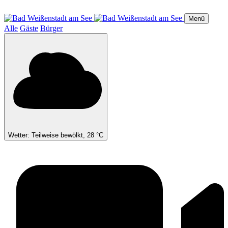
Direkt
zum
Menü
Inhalt
Alle
Gäste
Bürger
Wetter: Teilweise bewölkt, 28 °C