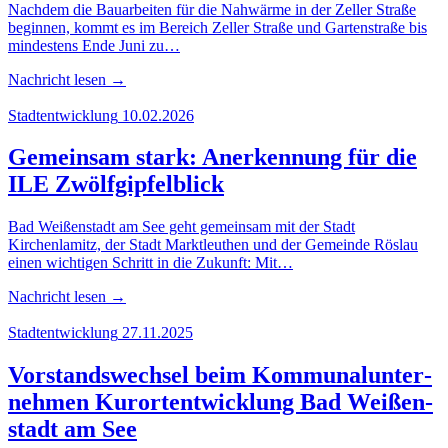
Nachdem die Bauarbeiten für die Nahwärme in der Zeller Straße
beginnen, kommt es im Bereich Zeller Straße und Gartenstraße bis
mindestens Ende Juni zu…
Nachricht lesen
→
Stadtentwicklung
10.02.2026
Gemein­sam stark: Aner­ken­nung für die
ILE Zwölfgipfelblick
Bad Weißenstadt am See geht gemeinsam mit der Stadt
Kirchenlamitz, der Stadt Marktleuthen und der Gemeinde Röslau
einen wichtigen Schritt in die Zukunft: Mit…
Nachricht lesen
→
Stadtentwicklung
27.11.2025
Vor­stands­wech­sel beim Kom­mu­nal­un­ter­
neh­men Kur­ort­ent­wick­lung Bad Wei­ßen­
stadt am See