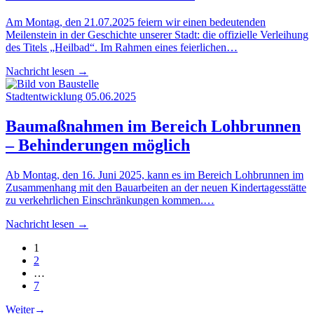
Am Montag, den 21.07.2025 feiern wir einen bedeutenden
Meilenstein in der Geschichte unserer Stadt: die offizielle Verleihung
des Titels „Heilbad“. Im Rahmen eines feierlichen…
Nachricht lesen
→
Stadtentwicklung
05.06.2025
Bau­maß­nah­men im Bereich Loh­brun­nen
– Behin­de­run­gen möglich
Ab Montag, den 16. Juni 2025, kann es im Bereich Lohbrunnen im
Zusammenhang mit den Bauarbeiten an der neuen Kindertagesstätte
zu verkehrlichen Einschränkungen kommen.…
Nachricht lesen
→
Seite
1
Seite
2
…
Seite
7
Weiter
→