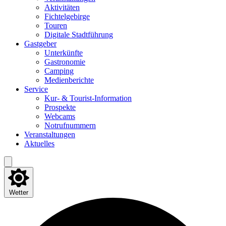
Akti­vi­tä­ten
Fich­tel­ge­bir­ge
Tou­ren
Digi­ta­le Stadtführung
Gast­ge­ber
Unter­künf­te
Gas­tro­no­mie
Cam­ping
Medi­en­be­rich­te
Ser­vice
Kur- & Tourist-Information
Pro­spek­te
Web­cams
Not­ruf­num­mern
Ver­an­stal­tun­gen
Aktu­el­les
Wetter