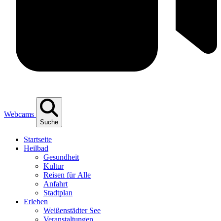
Webcams
Suche
Start­sei­te
Heil­bad
Gesund­heit
Kul­tur
Rei­sen für Alle
Anfahrt
Stadt­plan
Erle­ben
Wei­ßen­städ­ter See
Ver­an­stal­tun­gen