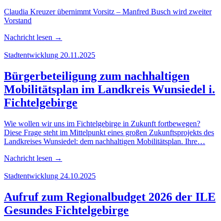
Claudia Kreuzer übernimmt Vorsitz – Manfred Busch wird zweiter
Vorstand
Nachricht lesen
→
Stadtentwicklung
20.11.2025
Bür­ger­be­tei­li­gung zum nach­hal­ti­gen
Mobi­li­täts­plan im Land­kreis Wun­sie­del i.
Fichtelgebirge
Wie wollen wir uns im Fichtelgebirge in Zukunft fortbewegen?
Diese Frage steht im Mittelpunkt eines großen Zukunftsprojekts des
Landkreises Wunsiedel: dem nachhaltigen Mobilitätsplan. Ihre…
Nachricht lesen
→
Stadtentwicklung
24.10.2025
Auf­ruf zum Regio­nal­bud­get 2026 der ILE
Gesun­des Fichtelgebirge