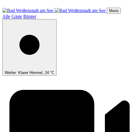
Direkt
zum
Menü
Inhalt
Alle
Gäste
Bürger
Wetter: Klarer Himmel, 24 °C