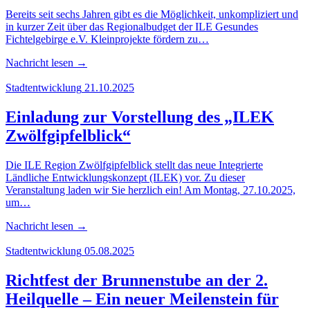
Bereits seit sechs Jahren gibt es die Möglichkeit, unkompliziert und
in kurzer Zeit über das Regionalbudget der ILE Gesundes
Fichtelgebirge e.V. Kleinprojekte fördern zu…
Nachricht lesen
→
Stadtentwicklung
21.10.2025
Ein­la­dung zur Vor­stel­lung des „ILEK
Zwölfgipfelblick“
Die ILE Region Zwölfgipfelblick stellt das neue Integrierte
Ländliche Entwicklungskonzept (ILEK) vor. Zu dieser
Veranstaltung laden wir Sie herzlich ein! Am Montag, 27.10.2025,
um…
Nachricht lesen
→
Stadtentwicklung
05.08.2025
Richt­fest der Brun­nen­stu­be an der 2.
Heil­quel­le – Ein neu­er Mei­len­stein für