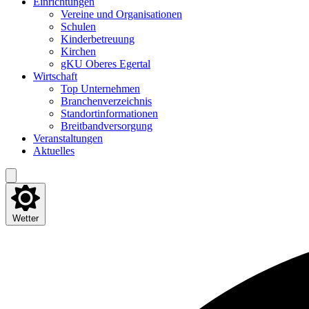
Ein­rich­tun­gen
Ver­ei­ne und Organisationen
Schu­len
Kin­der­be­treu­ung
Kir­chen
gKU Obe­res Egertal
Wirt­schaft
Top Unter­neh­men
Bran­chen­ver­zeich­nis
Stand­ort­in­for­ma­tio­nen
Breit­band­ver­sor­gung
Ver­an­stal­tun­gen
Aktu­el­les
Wetter