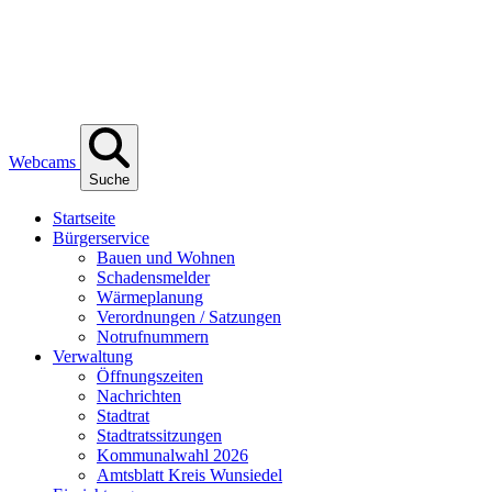
Webcams
Suche
Start­sei­te
Bür­ger­ser­vice
Bau­en und Wohnen
Scha­dens­mel­der
Wär­me­pla­nung
Ver­ord­nun­gen / Satzungen
Not­ruf­num­mern
Ver­wal­tung
Öff­nungs­zei­ten
Nach­rich­ten
Stadt­rat
Stadt­rats­sit­zun­gen
Kom­mu­nal­wahl 2026
Amts­blatt Kreis Wunsiedel