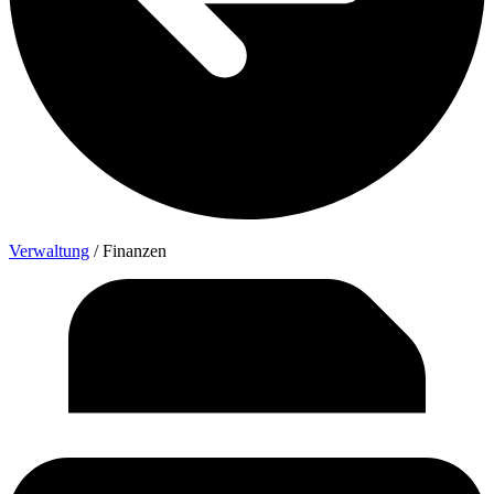
Ver­wal­tung
/
Finan­zen