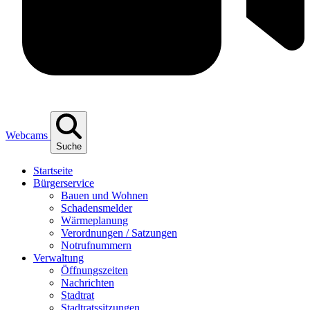
Webcams
Suche
Start­sei­te
Bür­ger­ser­vice
Bau­en und Wohnen
Scha­dens­mel­der
Wär­me­pla­nung
Ver­ord­nun­gen / Satzungen
Not­ruf­num­mern
Ver­wal­tung
Öff­nungs­zei­ten
Nach­rich­ten
Stadt­rat
Stadt­rats­sit­zun­gen