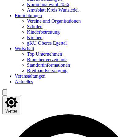
Kom­mu­nal­wahl 2026
Amts­blatt Kreis Wunsiedel
Ein­rich­tun­gen
Ver­ei­ne und Organisationen
Schu­len
Kin­der­be­treu­ung
Kir­chen
gKU Obe­res Egertal
Wirt­schaft
Top Unter­neh­men
Bran­chen­ver­zeich­nis
Stand­ort­in­for­ma­tio­nen
Breit­band­ver­sor­gung
Ver­an­stal­tun­gen
Aktu­el­les
Wetter