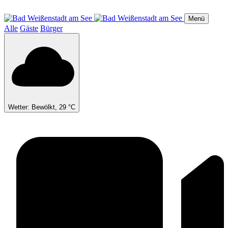
Direkt
zum
Menü
Inhalt
Alle
Gäste
Bürger
Wetter: Bewölkt, 29 °C