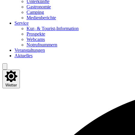
Unter­künf­te
Gas­tro­no­mie
Cam­ping
Medi­en­be­rich­te
Ser­vice
Kur- & Tourist-Information
Pro­spek­te
Web­cams
Not­ruf­num­mern
Ver­an­stal­tun­gen
Aktu­el­les
Wetter