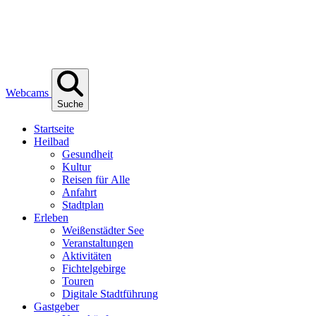
Webcams
Suche
Start­sei­te
Heil­bad
Gesund­heit
Kul­tur
Rei­sen für Alle
Anfahrt
Stadt­plan
Erle­ben
Wei­ßen­städ­ter See
Ver­an­stal­tun­gen
Akti­vi­tä­ten
Fich­tel­ge­bir­ge
Tou­ren
Digi­ta­le Stadtführung
Gast­ge­ber