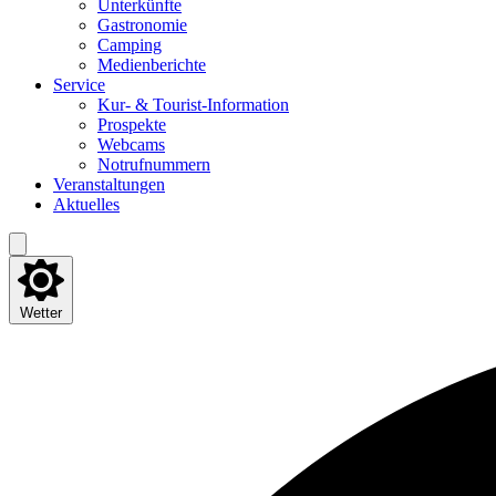
Unter­künf­te
Gas­tro­no­mie
Cam­ping
Medi­en­be­rich­te
Ser­vice
Kur- & Tourist-Information
Pro­spek­te
Web­cams
Not­ruf­num­mern
Ver­an­stal­tun­gen
Aktu­el­les
Wetter