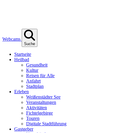
Webcams
Suche
Start­sei­te
Heil­bad
Gesund­heit
Kul­tur
Rei­sen für Alle
Anfahrt
Stadt­plan
Erle­ben
Wei­ßen­städ­ter See
Ver­an­stal­tun­gen
Akti­vi­tä­ten
Fich­tel­ge­bir­ge
Tou­ren
Digi­ta­le Stadtführung
Gast­ge­ber