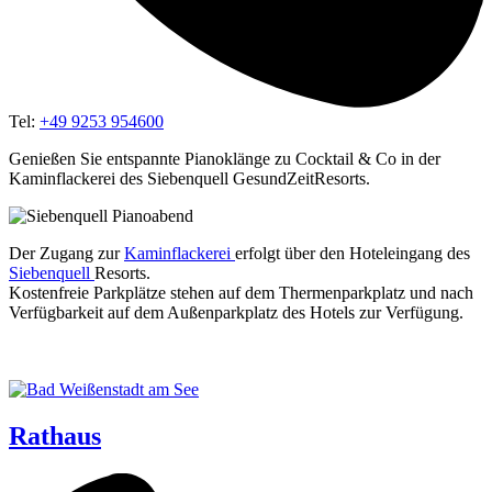
Tel:
+49 9253 954600
Genießen Sie entspannte Pianoklänge zu Cocktail & Co in der
Kaminflackerei des Siebenquell GesundZeitResorts.
Der Zugang zur
Kamin­fla­cke­rei
erfolgt über den Hotel­ein­gang des
Sie­ben­quell
Resorts.
Kos­ten­freie Park­plät­ze ste­hen auf dem Ther­men­park­platz und nach
Ver­füg­bar­keit auf dem Außen­park­platz des Hotels zur Verfügung.
Rathaus