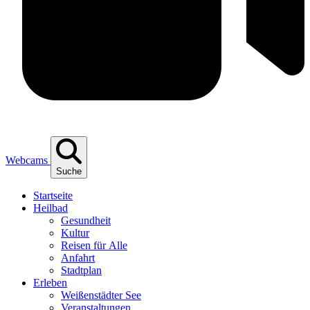
Webcams
Suche
Start­sei­te
Heil­bad
Gesund­heit
Kul­tur
Rei­sen für Alle
Anfahrt
Stadt­plan
Erle­ben
Wei­ßen­städ­ter See
Ver­an­stal­tun­gen