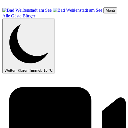
Direkt
zum
Menü
Inhalt
Alle
Gäste
Bürger
Wetter: Klarer Himmel, 15 °C