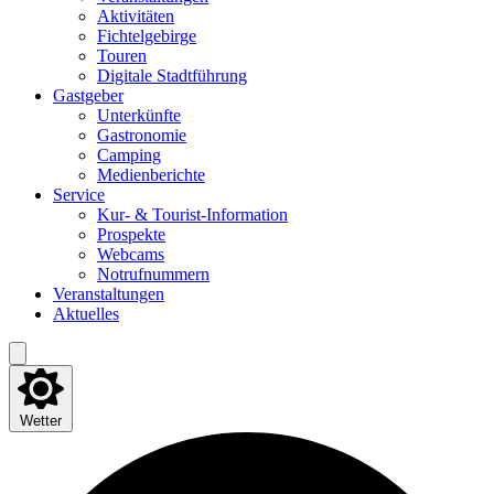
Akti­vi­tä­ten
Fich­tel­ge­bir­ge
Tou­ren
Digi­ta­le Stadtführung
Gast­ge­ber
Unter­künf­te
Gas­tro­no­mie
Cam­ping
Medi­en­be­rich­te
Ser­vice
Kur- & Tourist-Information
Pro­spek­te
Web­cams
Not­ruf­num­mern
Ver­an­stal­tun­gen
Aktu­el­les
Wetter