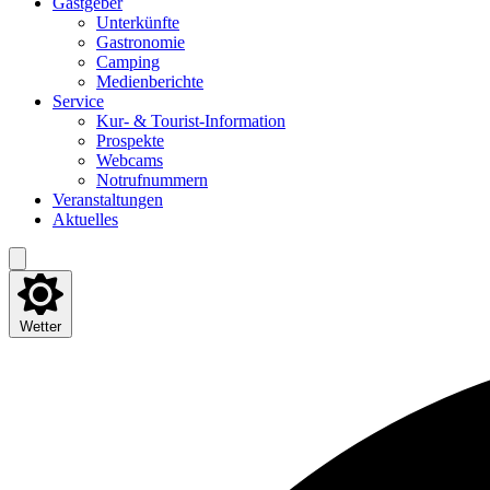
Gast­ge­ber
Unter­künf­te
Gas­tro­no­mie
Cam­ping
Medi­en­be­rich­te
Ser­vice
Kur- & Tourist-Information
Pro­spek­te
Web­cams
Not­ruf­num­mern
Ver­an­stal­tun­gen
Aktu­el­les
Wetter