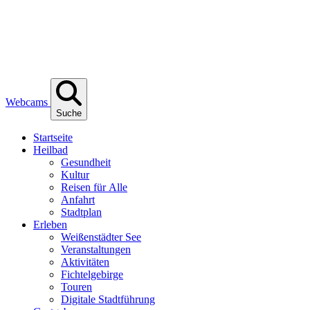
Webcams
Suche
Start­sei­te
Heil­bad
Gesund­heit
Kul­tur
Rei­sen für Alle
Anfahrt
Stadt­plan
Erle­ben
Wei­ßen­städ­ter See
Ver­an­stal­tun­gen
Akti­vi­tä­ten
Fich­tel­ge­bir­ge
Tou­ren
Digi­ta­le Stadtführung