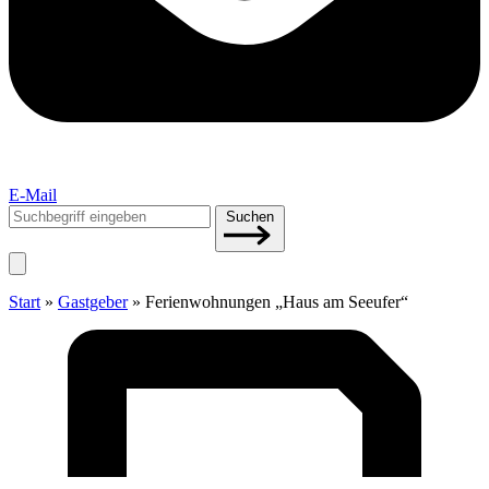
E-Mail
Suchen
Suchen
nach:
Start
»
Gastgeber
»
Feri­en­woh­nun­gen „Haus am Seeufer“