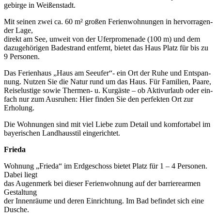
ge­bir­ge in Weißenstadt.
Mit sei­nen zwei ca. 60 m² gro­ßen Feri­en­woh­nun­gen in her­vor­ra­gen­
der Lage,
direkt am See, unweit von der Ufer­pro­me­na­de (100 m) und dem
dazu­ge­hö­ri­gen Bade­strand ent­fernt, bie­tet das Haus Platz für bis zu
9 Personen.
Das Feri­en­haus „Haus am See­ufer“- ein Ort der Ruhe und Ent­span­
nung. Nut­zen Sie die Natur rund um das Haus. Für Fami­li­en, Paa­re,
Rei­se­lus­ti­ge sowie Ther­men- u. Kur­gäs­te – ob Aktiv­ur­laub oder ein­
fach nur zum Aus­ru­hen: Hier fin­den Sie den per­fek­ten Ort zur
Erholung.
Die Woh­nun­gen sind mit viel Lie­be zum Detail und kom­for­ta­bel im
baye­ri­schen Land­haus­stil eingerichtet.
Frie­da
Woh­nung „Frie­da“ im Erd­ge­schoss bie­tet Platz für 1 – 4 Per­so­nen.
Dabei liegt
das Augen­merk bei die­ser Feri­en­woh­nung auf der bar­rie­re­ar­men
Gestal­tung
der Innen­räu­me und deren Ein­rich­tung. Im Bad befin­det sich eine
Dusche.