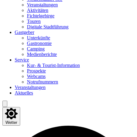
Ver­an­stal­tun­gen
Akti­vi­tä­ten
Fich­tel­ge­bir­ge
Tou­ren
Digi­ta­le Stadtführung
Gast­ge­ber
Unter­künf­te
Gas­tro­no­mie
Cam­ping
Medi­en­be­rich­te
Ser­vice
Kur- & Tourist-Information
Pro­spek­te
Web­cams
Not­ruf­num­mern
Ver­an­stal­tun­gen
Aktu­el­les
Wetter