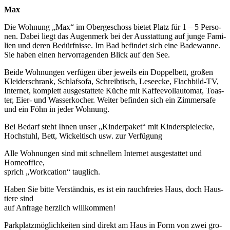
Max
Die Woh­nung „Max“ im Ober­ge­schoss bie­tet Platz für 1 – 5 Per­so­
nen. Dabei liegt das Augen­merk bei der Aus­stat­tung auf jun­ge Fami­
li­en und deren Bedürf­nis­se. Im Bad befin­det sich eine Bade­wan­ne.
Sie haben einen her­vor­ra­gen­den Blick auf den See.
Bei­de Woh­nun­gen ver­fü­gen über jeweils ein Dop­pel­bett, gro­ßen
Klei­der­schrank, Schlaf­so­fa, Schreib­tisch, Lese­ecke, Flach­bild-TV,
Inter­net, kom­plett aus­ge­stat­te­te Küche mit Kaf­fee­voll­au­to­mat, Toas­
ter, Eier- und Was­ser­ko­cher. Wei­ter befin­den sich ein Zim­mer­safe
und ein Föhn in jeder Wohnung.
Bei Bedarf steht Ihnen unser „Kin­der­pa­ket“ mit Kin­der­spiel­ecke,
Hoch­stuhl, Bett, Wickel­tisch usw. zur Verfügung
Alle Woh­nun­gen sind mit schnel­lem Inter­net aus­ge­stat­tet und
Home­of­fice,
sprich „Work­ca­ti­on“ tauglich.
Haben Sie bit­te Ver­ständ­nis, es ist ein rauch­frei­es Haus, doch Haus­
tie­re sind
auf Anfra­ge herz­lich willkommen!
Park­platz­mög­lich­kei­ten sind direkt am Haus in Form von zwei gro­