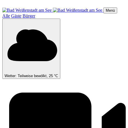
Direkt
zum
Menü
Inhalt
Alle
Gäste
Bürger
Wetter: Teilweise bewölkt, 25 °C