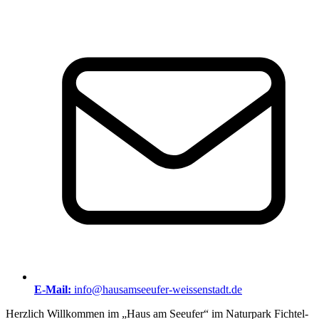
E-Mail:
info@hausamseeufer-weissenstadt.de
Herz­lich Will­kom­men im „Haus am See­ufer“ im Natur­park Fich­tel­