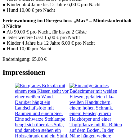
● Kin­der ab 4 Jah­re bis 12 Jah­re 6,00 € pro Nacht
● Hund 10,00 € pro Nacht
Feri­en­woh­nung im Ober­ge­schoss „Max“ – Min­dest­auf­ent­halt
3 Näch­te
● Ab 90,00 € pro Nacht, für bis zu 2 Gäs­te
● Jeder wei­te­re Gast 15,00 € pro Nacht
● Kin­der 4 Jah­re bis 12 Jah­re 6,00 € pro Nacht
● Hund 10,00 pro Nacht
End­rei­ni­gung: 65,00 €
Impres­sio­nen