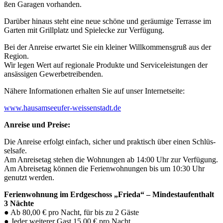
ßen Gara­gen vorhanden.
Dar­über hin­aus steht eine neue schö­ne und geräu­mi­ge Ter­ras­se im
Gar­ten mit Grill­platz und Spiel­ecke zur Verfügung.
Bei der Anrei­se erwar­tet Sie ein klei­ner Will­kom­mens­gruß aus der
Regi­on.
Wir legen Wert auf regio­na­le Pro­duk­te und Ser­vice­leis­tun­gen der
ansäs­si­gen Gewerbetreibenden.
Nähe­re Infor­ma­tio­nen erhal­ten Sie auf unser Internetseite:
www​.hausam​see​ufer​-weis​sen​stadt​.de
Anrei­se und Preise:
Die Anrei­se erfolgt ein­fach, sicher und prak­tisch über einen Schlüs­
sel­safe.
Am Anrei­se­tag ste­hen die Woh­nun­gen ab 14:00 Uhr zur Ver­fü­gung.
Am Abrei­se­tag kön­nen die Feri­en­woh­nun­gen bis um 10:30 Uhr
genutzt werden.
Feri­en­woh­nung im Erd­ge­schoss „Frie­da“ – Min­dest­auf­ent­halt
3 Näch­te
● Ab 80,00 € pro Nacht, für bis zu 2 Gäs­te
● Jeder wei­te­rer Gast 15,00 € pro Nacht