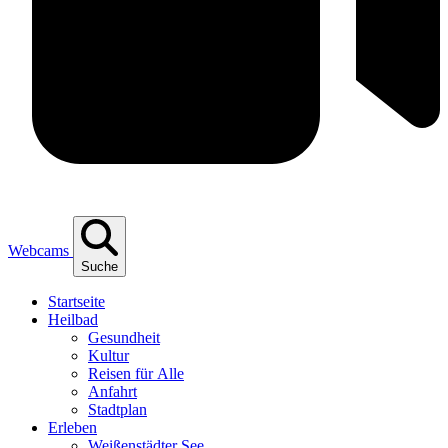
Webcams
Suche
Start­sei­te
Heil­bad
Gesund­heit
Kul­tur
Rei­sen für Alle
Anfahrt
Stadt­plan
Erle­ben
Wei­ßen­städ­ter See