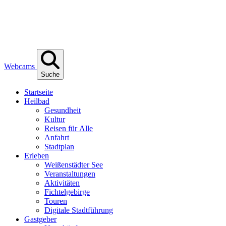
Webcams
Suche
Start­sei­te
Heil­bad
Gesund­heit
Kul­tur
Rei­sen für Alle
Anfahrt
Stadt­plan
Erle­ben
Wei­ßen­städ­ter See
Ver­an­stal­tun­gen
Akti­vi­tä­ten
Fich­tel­ge­bir­ge
Tou­ren
Digi­ta­le Stadtführung
Gast­ge­ber