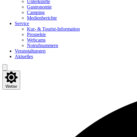
Unter­künf­te
Gas­tro­no­mie
Cam­ping
Medi­en­be­rich­te
Ser­vice
Kur- & Tourist-Information
Pro­spek­te
Web­cams
Not­ruf­num­mern
Ver­an­stal­tun­gen
Aktu­el­les
Wetter