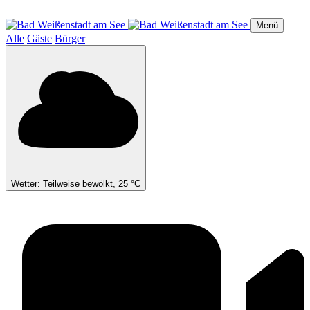
Direkt
zum
Menü
Inhalt
Alle
Gäste
Bürger
Wetter: Teilweise bewölkt, 25 °C