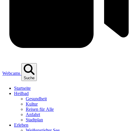
Webcams
Suche
Start­sei­te
Heil­bad
Gesund­heit
Kul­tur
Rei­sen für Alle
Anfahrt
Stadt­plan
Erle­ben
Wei­ßen­städ­ter See