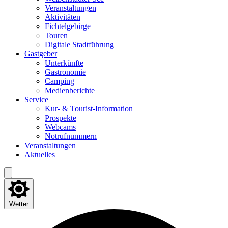
Ver­an­stal­tun­gen
Akti­vi­tä­ten
Fich­tel­ge­bir­ge
Tou­ren
Digi­ta­le Stadtführung
Gast­ge­ber
Unter­künf­te
Gas­tro­no­mie
Cam­ping
Medi­en­be­rich­te
Ser­vice
Kur- & Tourist-Information
Pro­spek­te
Web­cams
Not­ruf­num­mern
Ver­an­stal­tun­gen
Aktu­el­les
Wetter