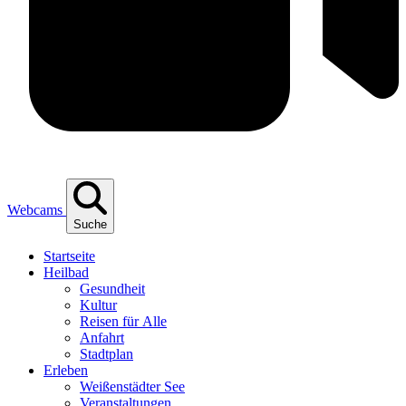
Webcams
Suche
Start­sei­te
Heil­bad
Gesund­heit
Kul­tur
Rei­sen für Alle
Anfahrt
Stadt­plan
Erle­ben
Wei­ßen­städ­ter See
Ver­an­stal­tun­gen