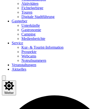
Akti­vi­tä­ten
Fich­tel­ge­bir­ge
Tou­ren
Digi­ta­le Stadtführung
Gast­ge­ber
Unter­künf­te
Gas­tro­no­mie
Cam­ping
Medi­en­be­rich­te
Ser­vice
Kur- & Tourist-Information
Pro­spek­te
Web­cams
Not­ruf­num­mern
Ver­an­stal­tun­gen
Aktu­el­les
Wetter