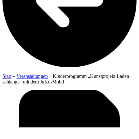
Start
»
Veranstaltungen
»
Kin­der­pro­gramm „Kunst­pro­jekt Laden­
schlan­ge“ mit dem JuKu-Mobil