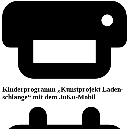
Kin­der­pro­gramm „Kunst­pro­jekt Laden­
schlan­ge“ mit dem JuKu-Mobil