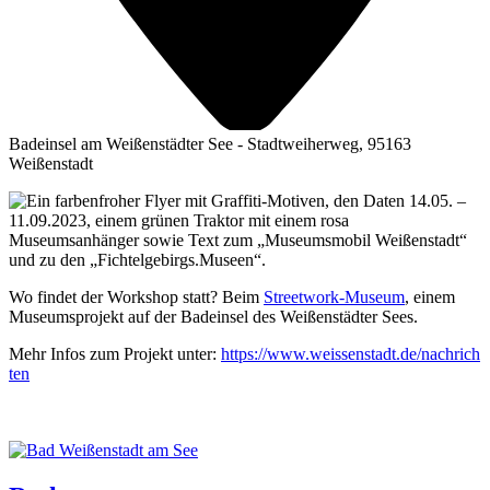
Badeinsel am Weißenstädter See - Stadtweiherweg, 95163
Weißenstadt
Wo fin­det der Work­shop statt? Beim
Street­work-Muse­um
, einem
Muse­ums­pro­jekt auf der Bade­insel des Wei­ßen­städ­ter Sees.
Mehr Infos zum Pro­jekt unter:
https://​www​.weis​sen​stadt​.de/​n​a​c​h​r​i​c​h​
ten