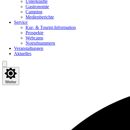
Unter­künf­te
Gas­tro­no­mie
Cam­ping
Medi­en­be­rich­te
Ser­vice
Kur- & Tourist-Information
Pro­spek­te
Web­cams
Not­ruf­num­mern
Ver­an­stal­tun­gen
Aktu­el­les
Wetter