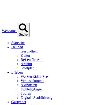
Webcams
Suche
Start­sei­te
Heil­bad
Gesund­heit
Kul­tur
Rei­sen für Alle
Anfahrt
Stadt­plan
Erle­ben
Wei­ßen­städ­ter See
Ver­an­stal­tun­gen
Akti­vi­tä­ten
Fich­tel­ge­bir­ge
Tou­ren
Digi­ta­le Stadtführung
Gast­ge­ber