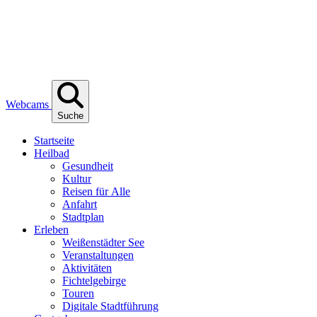
Webcams
Suche
Start­sei­te
Heil­bad
Gesund­heit
Kul­tur
Rei­sen für Alle
Anfahrt
Stadt­plan
Erle­ben
Wei­ßen­städ­ter See
Ver­an­stal­tun­gen
Akti­vi­tä­ten
Fich­tel­ge­bir­ge
Tou­ren
Digi­ta­le Stadtführung