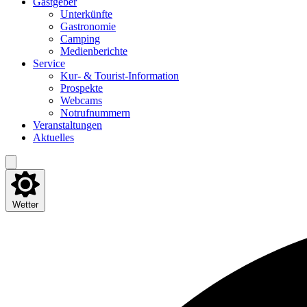
Gast­ge­ber
Unter­künf­te
Gas­tro­no­mie
Cam­ping
Medi­en­be­rich­te
Ser­vice
Kur- & Tourist-Information
Pro­spek­te
Web­cams
Not­ruf­num­mern
Ver­an­stal­tun­gen
Aktu­el­les
Wetter