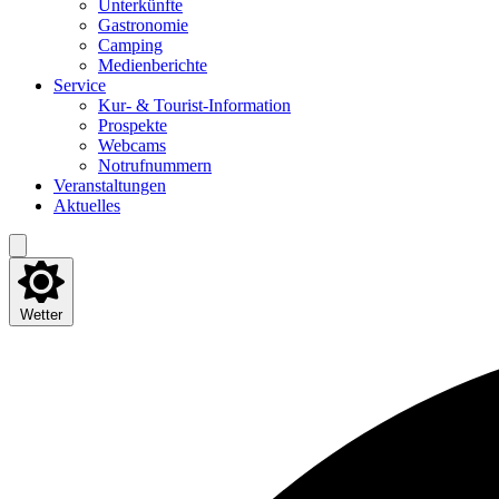
Unter­künf­te
Gas­tro­no­mie
Cam­ping
Medi­en­be­rich­te
Ser­vice
Kur- & Tourist-Information
Pro­spek­te
Web­cams
Not­ruf­num­mern
Ver­an­stal­tun­gen
Aktu­el­les
Wetter