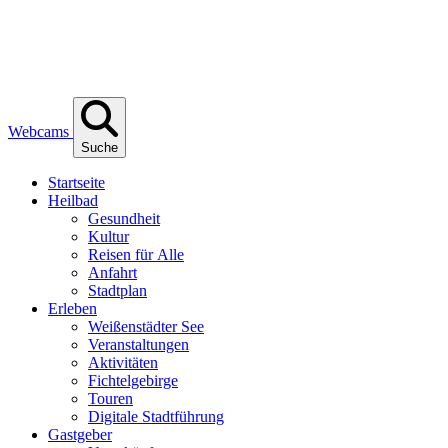
Webcams
Suche
Start­sei­te
Heil­bad
Gesund­heit
Kul­tur
Rei­sen für Alle
Anfahrt
Stadt­plan
Erle­ben
Wei­ßen­städ­ter See
Ver­an­stal­tun­gen
Akti­vi­tä­ten
Fich­tel­ge­bir­ge
Tou­ren
Digi­ta­le Stadtführung
Gast­ge­ber