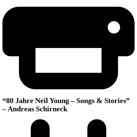
“80 Jah­re Neil Young – Songs & Sto­ries”
– Andre­as Schirneck