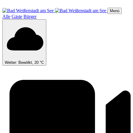
Direkt
zum
Menü
Inhalt
Alle
Gäste
Bürger
Wetter: Bewölkt, 20 °C