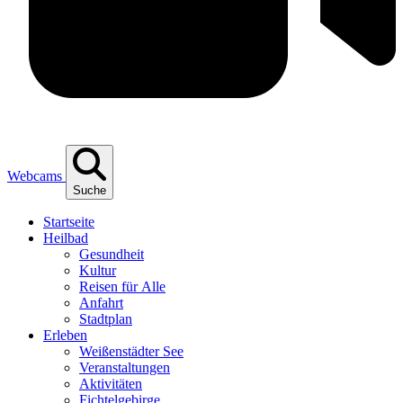
Webcams
Suche
Start­sei­te
Heil­bad
Gesund­heit
Kul­tur
Rei­sen für Alle
Anfahrt
Stadt­plan
Erle­ben
Wei­ßen­städ­ter See
Ver­an­stal­tun­gen
Akti­vi­tä­ten
Fich­tel­ge­bir­ge