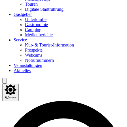
Tou­ren
Digi­ta­le Stadtführung
Gast­ge­ber
Unter­künf­te
Gas­tro­no­mie
Cam­ping
Medi­en­be­rich­te
Ser­vice
Kur- & Tourist-Information
Pro­spek­te
Web­cams
Not­ruf­num­mern
Ver­an­stal­tun­gen
Aktu­el­les
Wetter