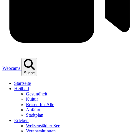
Webcams
Suche
Start­sei­te
Heil­bad
Gesund­heit
Kul­tur
Rei­sen für Alle
Anfahrt
Stadt­plan
Erle­ben
Wei­ßen­städ­ter See
Ver­an­stal­tun­gen