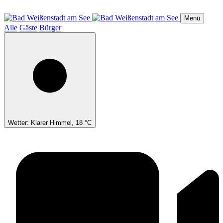
Direkt
zum
Menü
Inhalt
Alle
Gäste
Bürger
Wetter: Klarer Himmel, 18 °C