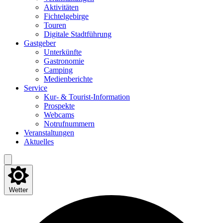
Akti­vi­tä­ten
Fich­tel­ge­bir­ge
Tou­ren
Digi­ta­le Stadtführung
Gast­ge­ber
Unter­künf­te
Gas­tro­no­mie
Cam­ping
Medi­en­be­rich­te
Ser­vice
Kur- & Tourist-Information
Pro­spek­te
Web­cams
Not­ruf­num­mern
Ver­an­stal­tun­gen
Aktu­el­les
Wetter