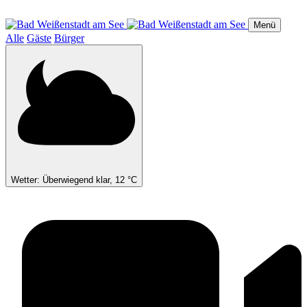
Direkt
zum
Menü
Inhalt
Alle
Gäste
Bürger
Wetter: Überwiegend klar, 12 °C