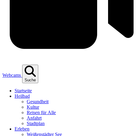
Webcams
Suche
Start­sei­te
Heil­bad
Gesund­heit
Kul­tur
Rei­sen für Alle
Anfahrt
Stadt­plan
Erle­ben
Wei­ßen­städ­ter See