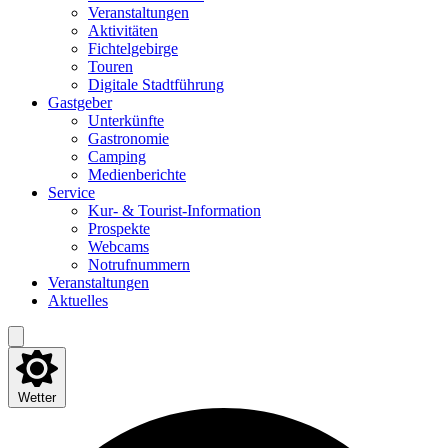
Ver­an­stal­tun­gen
Akti­vi­tä­ten
Fich­tel­ge­bir­ge
Tou­ren
Digi­ta­le Stadtführung
Gast­ge­ber
Unter­künf­te
Gas­tro­no­mie
Cam­ping
Medi­en­be­rich­te
Ser­vice
Kur- & Tourist-Information
Pro­spek­te
Web­cams
Not­ruf­num­mern
Ver­an­stal­tun­gen
Aktu­el­les
Wetter