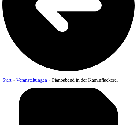
Start
»
Veranstaltungen
»
Pia­no­abend in der Kaminflackerei