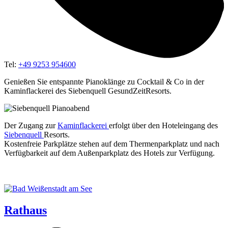
Tel:
+49 9253 954600
Genießen Sie entspannte Pianoklänge zu Cocktail & Co in der
Kaminflackerei des Siebenquell GesundZeitResorts.
Der Zugang zur
Kamin­fla­cke­rei
erfolgt über den Hotel­ein­gang des
Sie­ben­quell
Resorts.
Kos­ten­freie Park­plät­ze ste­hen auf dem Ther­men­park­platz und nach
Ver­füg­bar­keit auf dem Außen­park­platz des Hotels zur Verfügung.
Rathaus