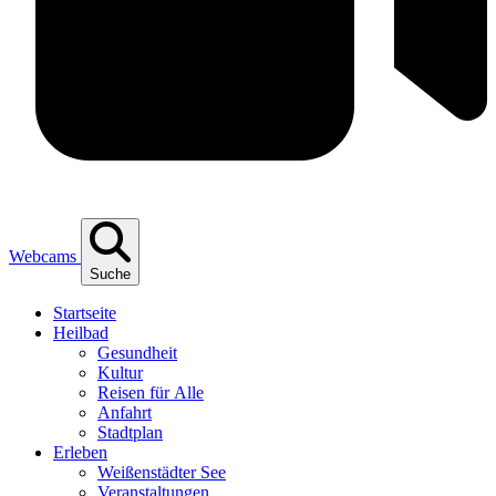
Webcams
Suche
Start­sei­te
Heil­bad
Gesund­heit
Kul­tur
Rei­sen für Alle
Anfahrt
Stadt­plan
Erle­ben
Wei­ßen­städ­ter See
Ver­an­stal­tun­gen