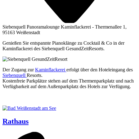
Siebenquell Panoramalounge Kaminflackerei - Thermenallee 1,
95163 Weißenstadt
Genießen Sie entspannte Pianoklänge zu Cocktail & Co in der
Kaminflackerei des Siebenquell GesundZeitResorts.
Der Zugang zur
Kamin­fla­cke­rei
erfolgt über den Hotel­ein­gang des
Sie­ben­quell
Resorts.
Kos­ten­freie Park­plät­ze ste­hen auf dem Ther­men­park­platz und nach
Ver­füg­bar­keit auf dem Außen­park­platz des Hotels zur Verfügung.
Rathaus