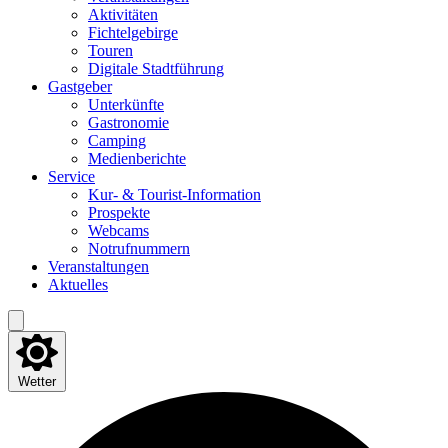
Akti­vi­tä­ten
Fich­tel­ge­bir­ge
Tou­ren
Digi­ta­le Stadtführung
Gast­ge­ber
Unter­künf­te
Gas­tro­no­mie
Cam­ping
Medi­en­be­rich­te
Ser­vice
Kur- & Tourist-Information
Pro­spek­te
Web­cams
Not­ruf­num­mern
Ver­an­stal­tun­gen
Aktu­el­les
Wetter