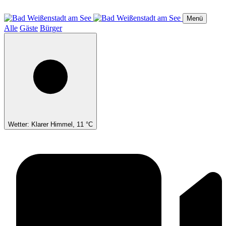
Direkt
zum
Menü
Inhalt
Alle
Gäste
Bürger
Wetter: Klarer Himmel, 11 °C