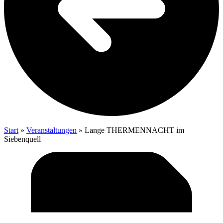
Start
»
Veranstaltungen
»
Lan­ge THER­MEN­NACHT im
Siebenquell