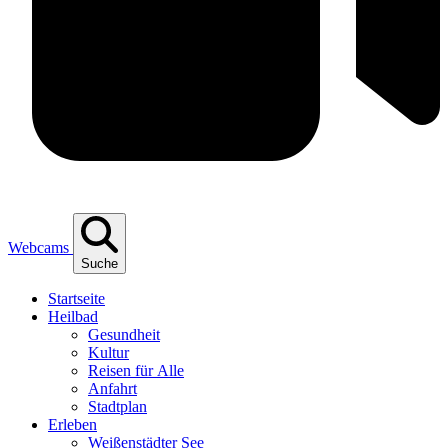
Webcams
Suche
Start­sei­te
Heil­bad
Gesund­heit
Kul­tur
Rei­sen für Alle
Anfahrt
Stadt­plan
Erle­ben
Wei­ßen­städ­ter See