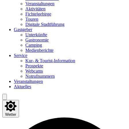
Ver­an­stal­tun­gen
Akti­vi­tä­ten
Fich­tel­ge­bir­ge
Tou­ren
Digi­ta­le Stadtführung
Gast­ge­ber
Unter­künf­te
Gas­tro­no­mie
Cam­ping
Medi­en­be­rich­te
Ser­vice
Kur- & Tourist-Information
Pro­spek­te
Web­cams
Not­ruf­num­mern
Ver­an­stal­tun­gen
Aktu­el­les
Wetter