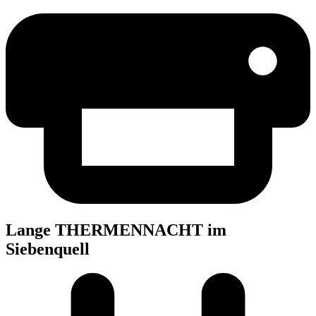
Lan­ge THER­MEN­NACHT im
Siebenquell