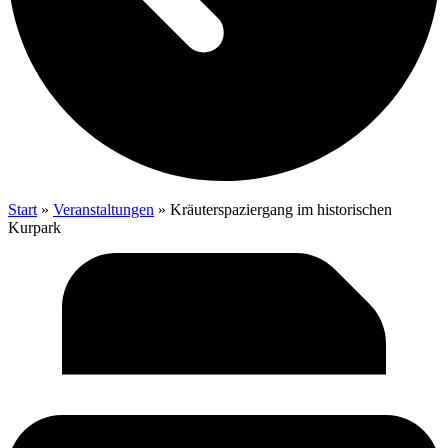
Start
»
Veranstaltungen
»
Kräu­ter­spa­zier­gang im his­to­ri­schen
Kurpark