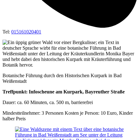
Tel:
015161020401
Bota­ni­sche Füh­rung durch den His­to­ri­schen Kur­park in Bad
Weißenstadt
Treff­punkt: Info­scheu­ne am Kur­park, Bay­reu­ther Straße
Dau­er: ca. 60 Minu­ten, ca. 500 m, barrierefrei
Min­dest­teil­neh­mer: 3 Per­so­nen Kos­ten je Per­son: 10 Euro, Kin­der
hal­ber Preis