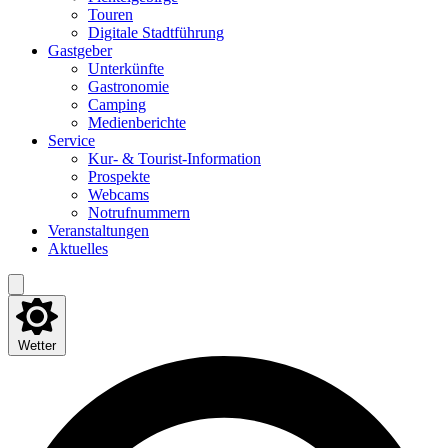
Tou­ren
Digi­ta­le Stadtführung
Gast­ge­ber
Unter­künf­te
Gas­tro­no­mie
Cam­ping
Medi­en­be­rich­te
Ser­vice
Kur- & Tourist-Information
Pro­spek­te
Web­cams
Not­ruf­num­mern
Ver­an­stal­tun­gen
Aktu­el­les
Wetter