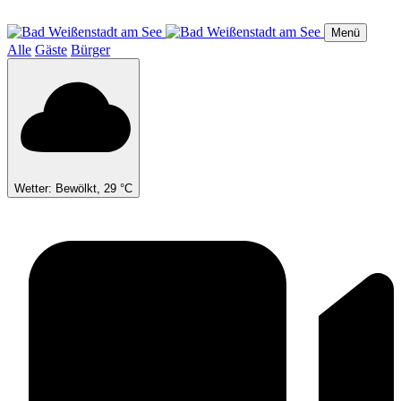
Direkt
zum
Menü
Inhalt
Alle
Gäste
Bürger
Wetter: Bewölkt, 29 °C