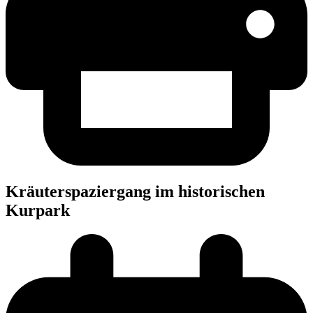
Kräu­ter­spa­zier­gang im his­to­ri­schen
Kurpark