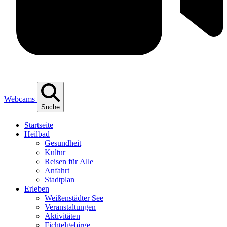
Webcams
Suche
Start­sei­te
Heil­bad
Gesund­heit
Kul­tur
Rei­sen für Alle
Anfahrt
Stadt­plan
Erle­ben
Wei­ßen­städ­ter See
Ver­an­stal­tun­gen
Akti­vi­tä­ten
Fich­tel­ge­bir­ge