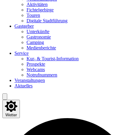
Akti­vi­tä­ten
Fich­tel­ge­bir­ge
Tou­ren
Digi­ta­le Stadtführung
Gast­ge­ber
Unter­künf­te
Gas­tro­no­mie
Cam­ping
Medi­en­be­rich­te
Ser­vice
Kur- & Tourist-Information
Pro­spek­te
Web­cams
Not­ruf­num­mern
Ver­an­stal­tun­gen
Aktu­el­les
Wetter