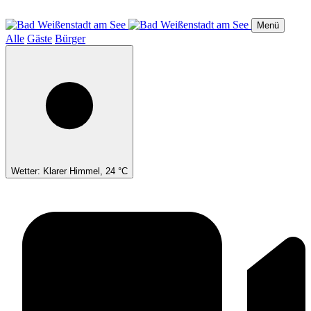
Direkt
zum
Menü
Inhalt
Alle
Gäste
Bürger
Wetter: Klarer Himmel, 24 °C