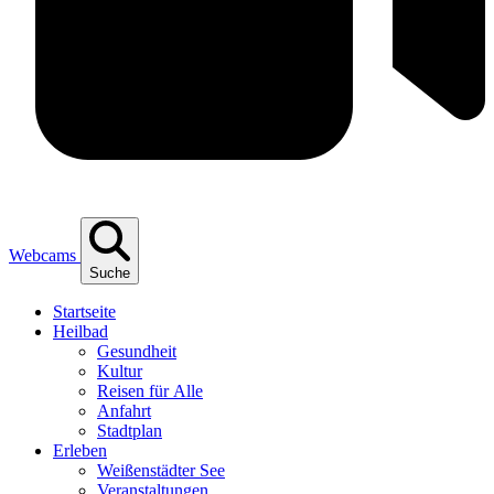
Webcams
Suche
Start­sei­te
Heil­bad
Gesund­heit
Kul­tur
Rei­sen für Alle
Anfahrt
Stadt­plan
Erle­ben
Wei­ßen­städ­ter See
Ver­an­stal­tun­gen