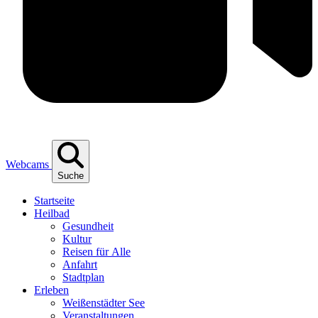
Webcams
Suche
Start­sei­te
Heil­bad
Gesund­heit
Kul­tur
Rei­sen für Alle
Anfahrt
Stadt­plan
Erle­ben
Wei­ßen­städ­ter See
Ver­an­stal­tun­gen