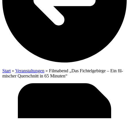
Start
»
Veranstaltungen
»
Film­abend „Das Fich­tel­ge­bir­ge – Ein fil­
mi­scher Quer­schnitt in 65 Minuten“