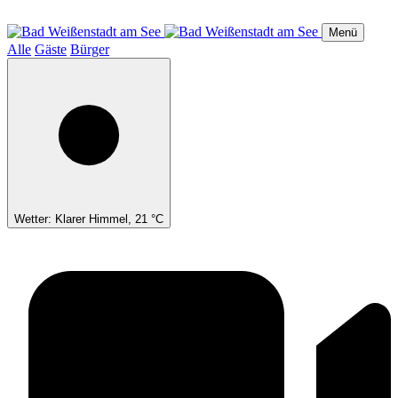
Direkt
zum
Menü
Inhalt
Alle
Gäste
Bürger
Wetter: Klarer Himmel, 21 °C