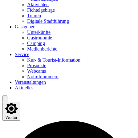
Akti­vi­tä­ten
Fich­tel­ge­bir­ge
Tou­ren
Digi­ta­le Stadtführung
Gast­ge­ber
Unter­künf­te
Gas­tro­no­mie
Cam­ping
Medi­en­be­rich­te
Ser­vice
Kur- & Tourist-Information
Pro­spek­te
Web­cams
Not­ruf­num­mern
Ver­an­stal­tun­gen
Aktu­el­les
Wetter