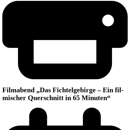
Film­abend „Das Fich­tel­ge­bir­ge – Ein fil­
mi­scher Quer­schnitt in 65 Minuten“