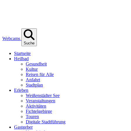
Webcams
Suche
Start­sei­te
Heil­bad
Gesund­heit
Kul­tur
Rei­sen für Alle
Anfahrt
Stadt­plan
Erle­ben
Wei­ßen­städ­ter See
Ver­an­stal­tun­gen
Akti­vi­tä­ten
Fich­tel­ge­bir­ge
Tou­ren
Digi­ta­le Stadtführung
Gast­ge­ber