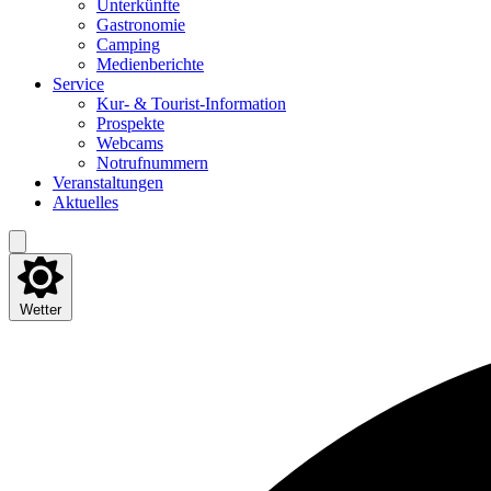
Unter­künf­te
Gas­tro­no­mie
Cam­ping
Medi­en­be­rich­te
Ser­vice
Kur- & Tourist-Information
Pro­spek­te
Web­cams
Not­ruf­num­mern
Ver­an­stal­tun­gen
Aktu­el­les
Wetter