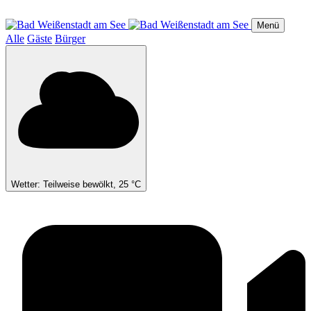
Direkt
zum
Menü
Inhalt
Alle
Gäste
Bürger
Wetter: Teilweise bewölkt, 25 °C