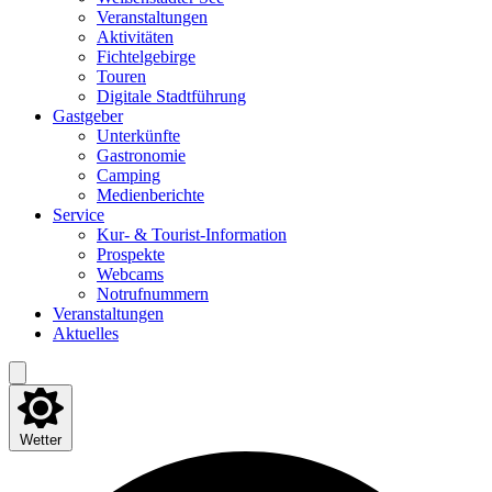
Ver­an­stal­tun­gen
Akti­vi­tä­ten
Fich­tel­ge­bir­ge
Tou­ren
Digi­ta­le Stadtführung
Gast­ge­ber
Unter­künf­te
Gas­tro­no­mie
Cam­ping
Medi­en­be­rich­te
Ser­vice
Kur- & Tourist-Information
Pro­spek­te
Web­cams
Not­ruf­num­mern
Ver­an­stal­tun­gen
Aktu­el­les
Wetter