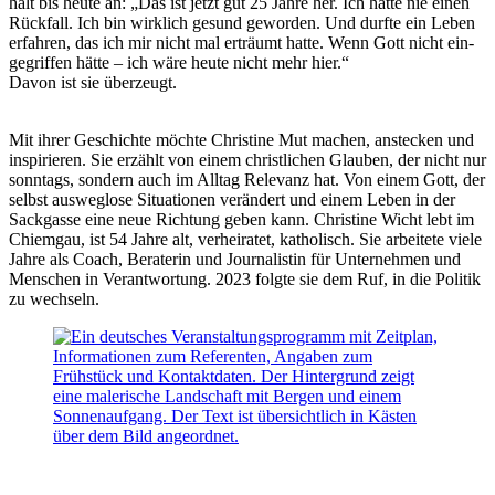
hält bis heu­te an: „Das ist jetzt gut 25 Jah­re her. Ich hat­te nie einen
Rück­fall. Ich bin wirk­lich gesund gewor­den. Und durf­te ein Leben
erfah­ren, das ich mir nicht mal erträumt hat­te. Wenn Gott nicht ein­
ge­grif­fen hät­te – ich wäre heu­te nicht mehr hier.“
Davon ist sie überzeugt.
Mit ihrer Geschich­te möch­te Chris­ti­ne Mut machen, anste­cken und
inspi­rie­ren. Sie erzählt von einem christ­li­chen Glau­ben, der nicht nur
sonn­tags, son­dern auch im All­tag Rele­vanz hat. Von einem Gott, der
selbst aus­weg­lo­se Situa­tio­nen ver­än­dert und einem Leben in der
Sack­gas­se eine neue Rich­tung geben kann. Chris­ti­ne Wicht lebt im
Chiem­gau, ist 54 Jah­re alt, ver­hei­ra­tet, katho­lisch. Sie arbei­te­te vie­le
Jah­re als Coach, Bera­te­rin und Jour­na­lis­tin für Unter­neh­men und
Men­schen in Ver­ant­wor­tung. 2023 folg­te sie dem Ruf, in die Poli­tik
zu wechseln.