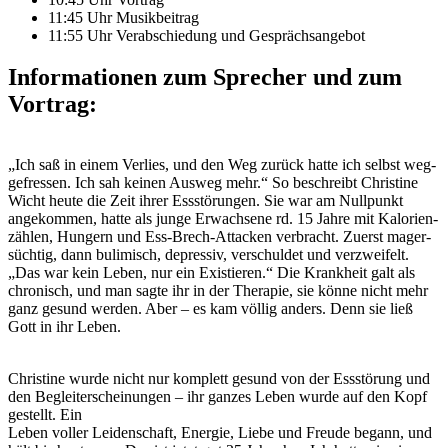
11:45 Uhr Musikbeitrag
11:55 Uhr Ver­ab­schie­dung und Gesprächsangebot
Infor­ma­tio­nen zum Spre­cher und zum
Vortrag:
„Ich saß in einem Ver­lies, und den Weg zurück hat­te ich selbst weg­
ge­fres­sen. Ich sah kei­nen Aus­weg mehr.“ So beschreibt Chris­ti­ne
Wicht heu­te die Zeit ihrer Ess­stö­run­gen. Sie war am Null­punkt
ange­kom­men, hat­te als jun­ge Erwach­se­ne rd. 15 Jah­re mit Kalo­rien­
zäh­len, Hun­gern und Ess-Brech-Atta­cken ver­bracht. Zuerst mager­
süch­tig, dann buli­misch, depres­siv, ver­schul­det und ver­zwei­felt.
„Das war kein Leben, nur ein Exis­tie­ren.“ Die Krank­heit galt als
chro­nisch, und man sag­te ihr in der The­ra­pie, sie kön­ne nicht mehr
ganz gesund wer­den. Aber – es kam völ­lig anders. Denn sie ließ
Gott in ihr Leben.
Chris­ti­ne wur­de nicht nur kom­plett gesund von der Ess­stö­rung und
den Begleit­erschei­nun­gen – ihr gan­zes Leben wur­de auf den Kopf
gestellt. Ein
Leben vol­ler Lei­den­schaft, Ener­gie, Lie­be und Freu­de begann, und