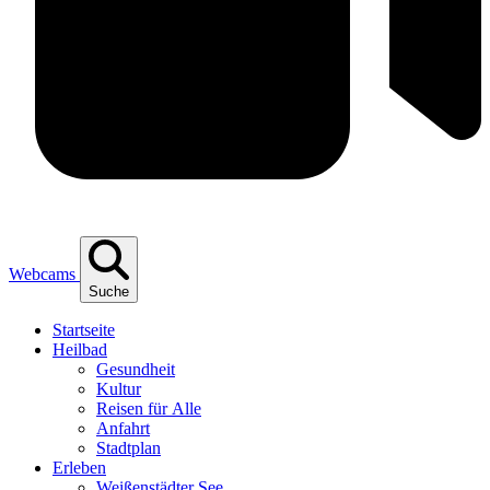
Webcams
Suche
Start­sei­te
Heil­bad
Gesund­heit
Kul­tur
Rei­sen für Alle
Anfahrt
Stadt­plan
Erle­ben
Wei­ßen­städ­ter See