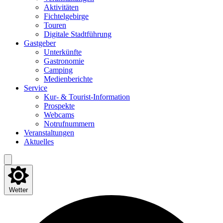
Akti­vi­tä­ten
Fich­tel­ge­bir­ge
Tou­ren
Digi­ta­le Stadtführung
Gast­ge­ber
Unter­künf­te
Gas­tro­no­mie
Cam­ping
Medi­en­be­rich­te
Ser­vice
Kur- & Tourist-Information
Pro­spek­te
Web­cams
Not­ruf­num­mern
Ver­an­stal­tun­gen
Aktu­el­les
Wetter