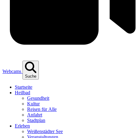
Webcams
Suche
Start­sei­te
Heil­bad
Gesund­heit
Kul­tur
Rei­sen für Alle
Anfahrt
Stadt­plan
Erle­ben
Wei­ßen­städ­ter See
Ver­an­stal­tun­gen