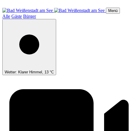
Direkt
zum
Menü
Inhalt
Alle
Gäste
Bürger
Wetter: Klarer Himmel, 13 °C