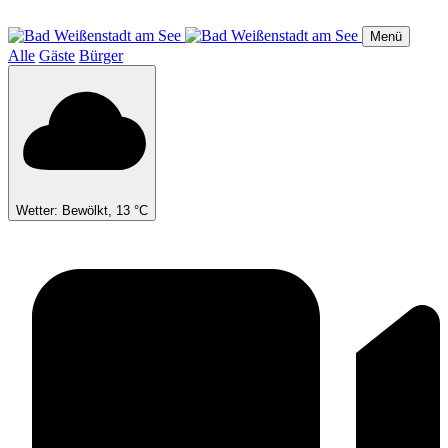
Direkt
zum
Menü
Inhalt
Alle
Gäste
Bürger
Wetter: Bewölkt, 13 °C