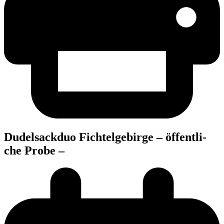
Dudel­sack­duo Fich­tel­ge­bir­ge – öffent­li­
che Probe –