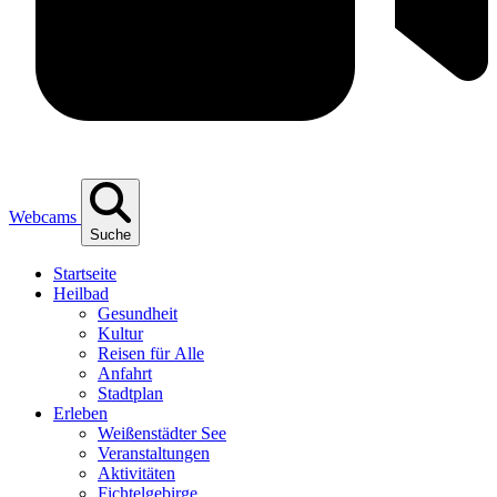
Webcams
Suche
Start­sei­te
Heil­bad
Gesund­heit
Kul­tur
Rei­sen für Alle
Anfahrt
Stadt­plan
Erle­ben
Wei­ßen­städ­ter See
Ver­an­stal­tun­gen
Akti­vi­tä­ten
Fich­tel­ge­bir­ge