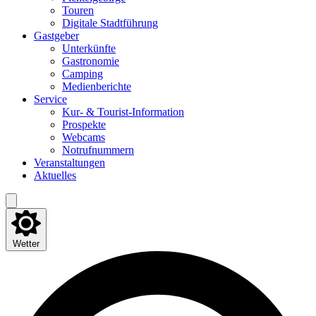
Tou­ren
Digi­ta­le Stadtführung
Gast­ge­ber
Unter­künf­te
Gas­tro­no­mie
Cam­ping
Medi­en­be­rich­te
Ser­vice
Kur- & Tourist-Information
Pro­spek­te
Web­cams
Not­ruf­num­mern
Ver­an­stal­tun­gen
Aktu­el­les
Wetter