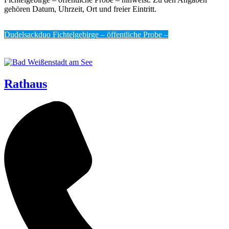
Dudel­sack­duo Fich­tel­ge­bir­ge – öffent­li­che Probe –
Rathaus