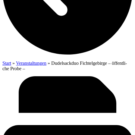
Start
»
Veranstaltungen
»
Dudel­sack­duo Fich­tel­ge­bir­ge – öffent­li­
che Probe –