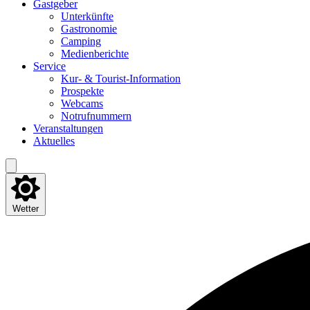
Gast­ge­ber
Unter­künf­te
Gas­tro­no­mie
Cam­ping
Medi­en­be­rich­te
Ser­vice
Kur- & Tourist-Information
Pro­spek­te
Web­cams
Not­ruf­num­mern
Ver­an­stal­tun­gen
Aktu­el­les
Wetter