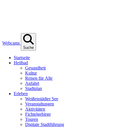
Webcams
Suche
Start­sei­te
Heil­bad
Gesund­heit
Kul­tur
Rei­sen für Alle
Anfahrt
Stadt­plan
Erle­ben
Wei­ßen­städ­ter See
Ver­an­stal­tun­gen
Akti­vi­tä­ten
Fich­tel­ge­bir­ge
Tou­ren
Digi­ta­le Stadtführung