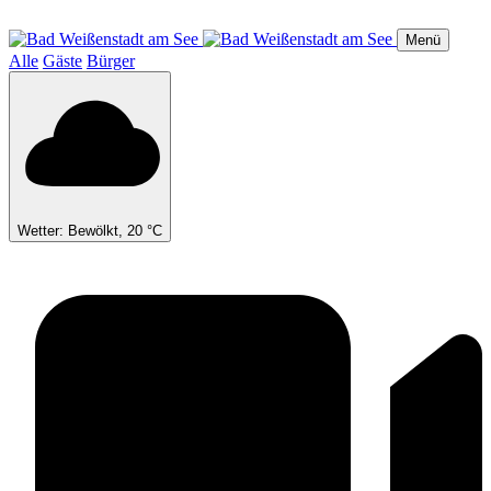
Direkt
zum
Menü
Inhalt
Alle
Gäste
Bürger
Wetter: Bewölkt, 20 °C