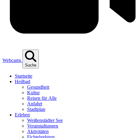
Webcams
Suche
Start­sei­te
Heil­bad
Gesund­heit
Kul­tur
Rei­sen für Alle
Anfahrt
Stadt­plan
Erle­ben
Wei­ßen­städ­ter See
Ver­an­stal­tun­gen
Akti­vi­tä­ten
Fich­tel­ge­bir­ge