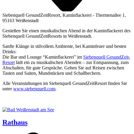
Siebenquell GesundZeitResort, Kaminflackerei - Thermenallee 1,
95163 Weißenstadt
Genießen Sie einen musikalischen Abend in der Kaminflackerei des
Siebenquell GesundZeitResorts in Weißenstadt.
Sanf­te Klän­ge in stil­vol­lem Ambi­en­te, bei Kamin­feu­er und bes­ten
Drinks:
Die Bar und Lounge “Kamin­fla­cke­rei” im
Sie­ben­quell Gesund­Zeit­
Re­sort
lädt ein zu musi­ka­li­schen Aben­den – zur Ent­span­nung, zum
Abschal­ten, für gute Gesprä­che. Gehen Sie auf Rei­sen zwi­schen
Tas­ten und Sai­ten, Mund­stü­cken und Schallbechern.
Alle Ver­an­stal­tun­gen im Sie­ben­quell Gesund­Zeit­Re­sort fin­den Sie
unter
www​.sie​ben​quell​.com
.
Rathaus