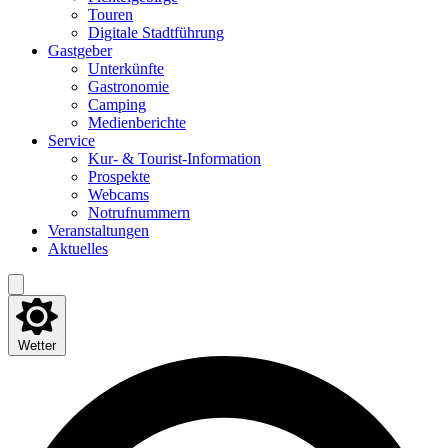
Tou­ren
Digi­ta­le Stadtführung
Gast­ge­ber
Unter­künf­te
Gas­tro­no­mie
Cam­ping
Medi­en­be­rich­te
Ser­vice
Kur- & Tourist-Information
Pro­spek­te
Web­cams
Not­ruf­num­mern
Ver­an­stal­tun­gen
Aktu­el­les
Wetter