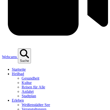
Webcams
Suche
Start­sei­te
Heil­bad
Gesund­heit
Kul­tur
Rei­sen für Alle
Anfahrt
Stadt­plan
Erle­ben
Wei­ßen­städ­ter See
Ver­an­stal­tun­gen