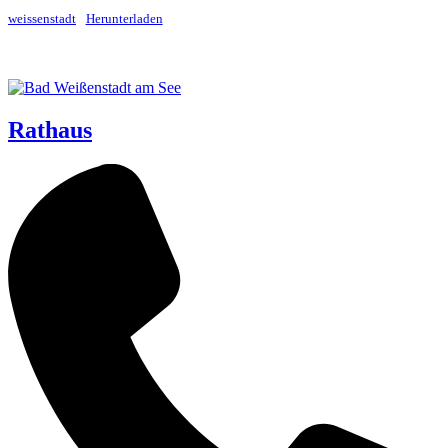
weis­sen­stadt
Her­un­ter­la­den
Rathaus