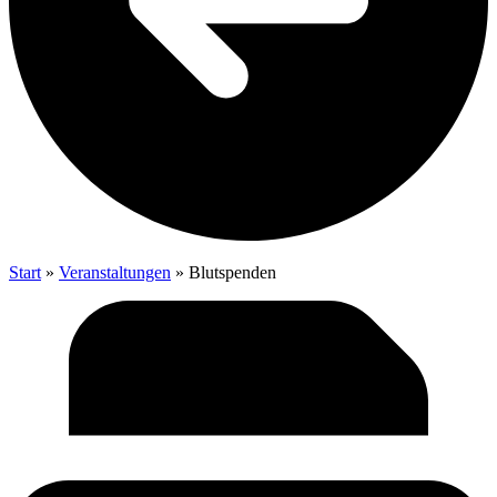
Start
»
Veranstaltungen
»
Blut­spen­den