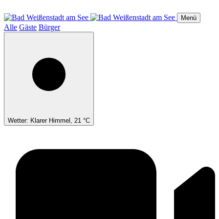
Direkt
zum
Menü
Inhalt
Alle
Gäste
Bürger
Wetter: Klarer Himmel, 21 °C