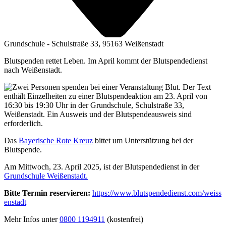
Grundschule - Schulstraße 33, 95163 Weißenstadt
Blutspenden rettet Leben. Im April kommt der Blutspendedienst
nach Weißenstadt.
Das
Baye­ri­sche Rote Kreuz
bit­tet um Unter­stüt­zung bei der
Blutspende.
Am Mitt­woch, 23. April 2025, ist der Blut­spen­de­dienst in der
Grund­schu­le Weißenstadt.
Bit­te Ter­min reser­vie­ren:
https://​www​.blut​spen​de​dienst​.com/​w​e​i​s​s​
e​n​s​t​adt
Mehr Infos unter
0800 1194911
(kos­ten­frei)