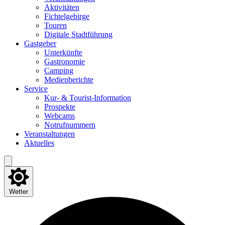
Akti­vi­tä­ten
Fich­tel­ge­bir­ge
Tou­ren
Digi­ta­le Stadtführung
Gast­ge­ber
Unter­künf­te
Gas­tro­no­mie
Cam­ping
Medi­en­be­rich­te
Ser­vice
Kur- & Tourist-Information
Pro­spek­te
Web­cams
Not­ruf­num­mern
Ver­an­stal­tun­gen
Aktu­el­les
Wetter