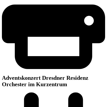
Advents­kon­zert Dresd­ner Resi­denz
Orches­ter im Kurzentrum