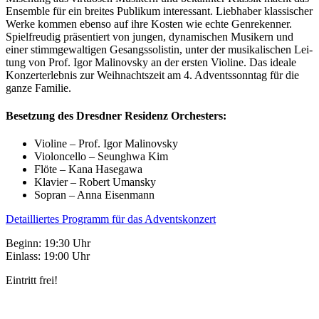
Ensem­ble für ein brei­tes Publi­kum inter­es­sant. Lieb­ha­ber klas­si­scher
Wer­ke kom­men eben­so auf ihre Kos­ten wie ech­te Gen­re­ken­ner.
Spiel­freu­dig prä­sen­tiert von jun­gen, dyna­mi­schen Musi­kern und
einer stimm­ge­wal­ti­gen Gesangs­so­lis­tin, unter der musi­ka­li­schen Lei­
tung von Prof. Igor Mali­novs­ky an der ers­ten Vio­li­ne. Das idea­le
Kon­zert­er­leb­nis zur Weih­nachts­zeit am 4. Advents­sonn­tag für die
gan­ze Familie.
Beset­zung des Dresd­ner Resi­denz Orchesters:
Vio­li­ne – Prof. Igor Malinovsky
Vio­lon­cel­lo – Seungh­wa Kim
Flö­te – Kana Hasegawa
Kla­vier – Robert Umansky
Sopran – Anna Eisenmann
Detail­lier­tes Pro­gramm für das Adventskonzert
Beginn: 19:30 Uhr
Ein­lass: 19:00 Uhr
Ein­tritt frei!