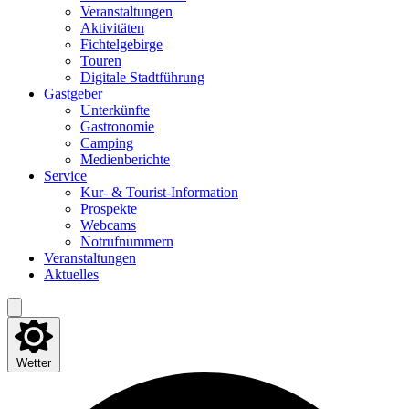
Ver­an­stal­tun­gen
Akti­vi­tä­ten
Fich­tel­ge­bir­ge
Tou­ren
Digi­ta­le Stadtführung
Gast­ge­ber
Unter­künf­te
Gas­tro­no­mie
Cam­ping
Medi­en­be­rich­te
Ser­vice
Kur- & Tourist-Information
Pro­spek­te
Web­cams
Not­ruf­num­mern
Ver­an­stal­tun­gen
Aktu­el­les
Wetter