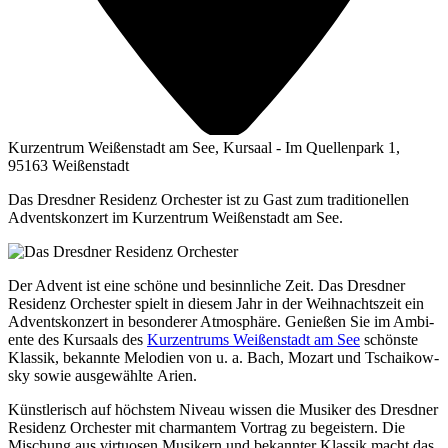
Kurzentrum Weißenstadt am See, Kursaal - Im Quellenpark 1,
95163 Weißenstadt
Das Dresdner Residenz Orchester ist zu Gast zum traditionellen
Adventskonzert im Kurzentrum Weißenstadt am See.
Der Advent ist eine schö­ne und besinn­li­che Zeit. Das Dresd­ner
Resi­denz Orches­ter spielt in die­sem Jahr in der Weih­nachts­zeit ein
Advents­kon­zert in beson­de­rer Atmo­sphä­re. Genie­ßen Sie im Ambi­
en­te des Kur­saals des
Kur­zen­trums Wei­ßen­stadt am See
schöns­te
Klas­sik, bekann­te Melo­dien von u. a. Bach, Mozart und Tschai­kow­
sky sowie aus­ge­wähl­te Arien.
Künst­le­risch auf höchs­tem Niveau wis­sen die Musi­ker des Dresd­ner
Resi­denz Orches­ter mit char­man­tem Vor­trag zu begeis­tern. Die
Mischung aus vir­tuo­sen Musi­kern und bekann­ter Klas­sik macht das