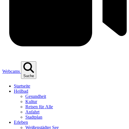
Webcams
Suche
Start­sei­te
Heil­bad
Gesund­heit
Kul­tur
Rei­sen für Alle
Anfahrt
Stadt­plan
Erle­ben
Wei­ßen­städ­ter See