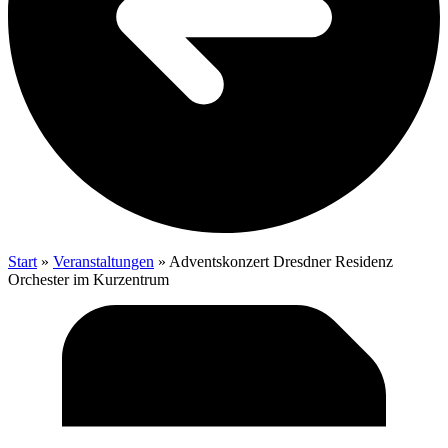
Start
»
Veranstaltungen
»
Advents­kon­zert Dresd­ner Resi­denz
Orches­ter im Kurzentrum