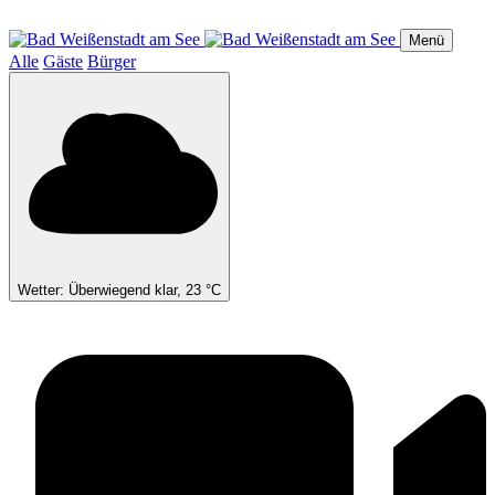
Direkt
zum
Menü
Inhalt
Alle
Gäste
Bürger
Wetter: Überwiegend klar, 23 °C