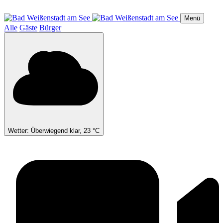
Direkt
zum
Menü
Inhalt
Alle
Gäste
Bürger
Wetter: Überwiegend klar, 23 °C