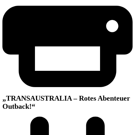
„TRAN­S­AUS­TRA­LIA – Rotes Aben­teu­er
Outback!“