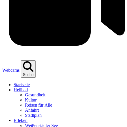
Webcams
Suche
Start­sei­te
Heil­bad
Gesund­heit
Kul­tur
Rei­sen für Alle
Anfahrt
Stadt­plan
Erle­ben
Wei­ßen­städ­ter See