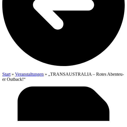
Start
»
Veranstaltungen
»
„TRAN­S­AUS­TRA­LIA – Rotes Aben­teu­
er Outback!“