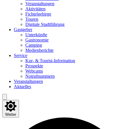
Ver­an­stal­tun­gen
Akti­vi­tä­ten
Fich­tel­ge­bir­ge
Tou­ren
Digi­ta­le Stadtführung
Gast­ge­ber
Unter­künf­te
Gas­tro­no­mie
Cam­ping
Medi­en­be­rich­te
Ser­vice
Kur- & Tourist-Information
Pro­spek­te
Web­cams
Not­ruf­num­mern
Ver­an­stal­tun­gen
Aktu­el­les
Wetter