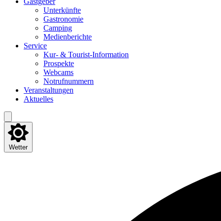
Gast­ge­ber
Unter­künf­te
Gas­tro­no­mie
Cam­ping
Medi­en­be­rich­te
Ser­vice
Kur- & Tourist-Information
Pro­spek­te
Web­cams
Not­ruf­num­mern
Ver­an­stal­tun­gen
Aktu­el­les
Wetter