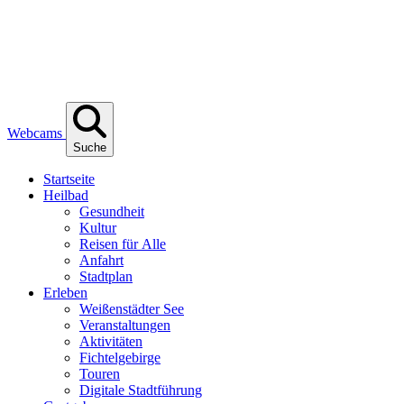
Webcams
Suche
Start­sei­te
Heil­bad
Gesund­heit
Kul­tur
Rei­sen für Alle
Anfahrt
Stadt­plan
Erle­ben
Wei­ßen­städ­ter See
Ver­an­stal­tun­gen
Akti­vi­tä­ten
Fich­tel­ge­bir­ge
Tou­ren
Digi­ta­le Stadtführung