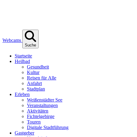
Webcams
Suche
Start­sei­te
Heil­bad
Gesund­heit
Kul­tur
Rei­sen für Alle
Anfahrt
Stadt­plan
Erle­ben
Wei­ßen­städ­ter See
Ver­an­stal­tun­gen
Akti­vi­tä­ten
Fich­tel­ge­bir­ge
Tou­ren
Digi­ta­le Stadtführung
Gast­ge­ber