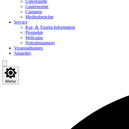
Unter­künf­te
Gas­tro­no­mie
Cam­ping
Medi­en­be­rich­te
Ser­vice
Kur- & Tourist-Information
Pro­spek­te
Web­cams
Not­ruf­num­mern
Ver­an­stal­tun­gen
Aktu­el­les
Wetter