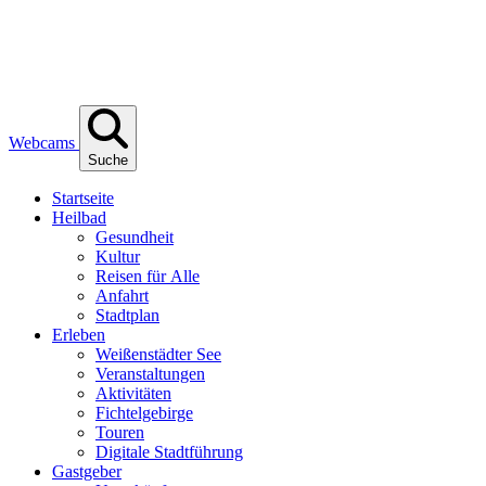
Webcams
Suche
Start­sei­te
Heil­bad
Gesund­heit
Kul­tur
Rei­sen für Alle
Anfahrt
Stadt­plan
Erle­ben
Wei­ßen­städ­ter See
Ver­an­stal­tun­gen
Akti­vi­tä­ten
Fich­tel­ge­bir­ge
Tou­ren
Digi­ta­le Stadtführung
Gast­ge­ber