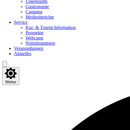
Unter­künf­te
Gas­tro­no­mie
Cam­ping
Medi­en­be­rich­te
Ser­vice
Kur- & Tourist-Information
Pro­spek­te
Web­cams
Not­ruf­num­mern
Ver­an­stal­tun­gen
Aktu­el­les
Wetter