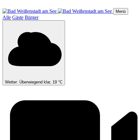
Direkt
zum
Menü
Inhalt
Alle
Gäste
Bürger
Wetter: Überwiegend klar, 19 °C