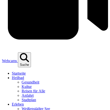
Webcams
Suche
Start­sei­te
Heil­bad
Gesund­heit
Kul­tur
Rei­sen für Alle
Anfahrt
Stadt­plan
Erle­ben
Wei­ßen­städ­ter See