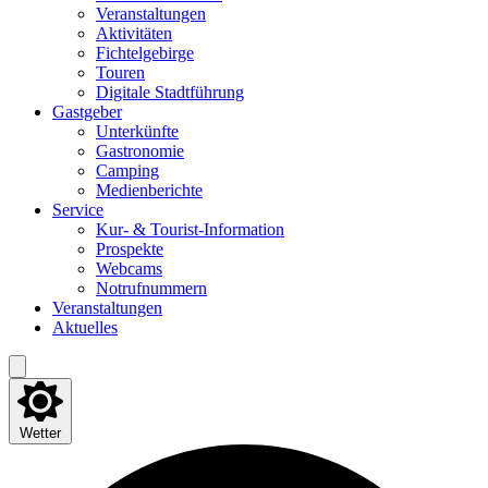
Ver­an­stal­tun­gen
Akti­vi­tä­ten
Fich­tel­ge­bir­ge
Tou­ren
Digi­ta­le Stadtführung
Gast­ge­ber
Unter­künf­te
Gas­tro­no­mie
Cam­ping
Medi­en­be­rich­te
Ser­vice
Kur- & Tourist-Information
Pro­spek­te
Web­cams
Not­ruf­num­mern
Ver­an­stal­tun­gen
Aktu­el­les
Wetter