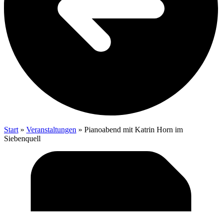
Start
»
Veranstaltungen
»
Pia­no­abend mit Kat­rin Horn im
Siebenquell