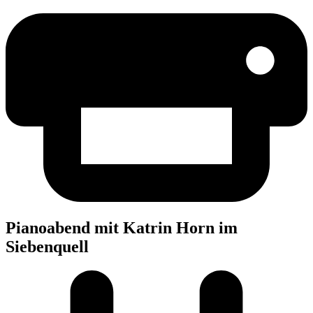
Pia­no­abend mit Kat­rin Horn im
Siebenquell