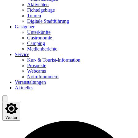
Akti­vi­tä­ten
Fich­tel­ge­bir­ge
Tou­ren
Digi­ta­le Stadtführung
Gast­ge­ber
Unter­künf­te
Gas­tro­no­mie
Cam­ping
Medi­en­be­rich­te
Ser­vice
Kur- & Tourist-Information
Pro­spek­te
Web­cams
Not­ruf­num­mern
Ver­an­stal­tun­gen
Aktu­el­les
Wetter