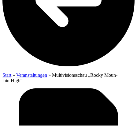
Start
»
Veranstaltungen
»
Mul­ti­vi­si­ons­schau „Rocky Moun­
tain High“