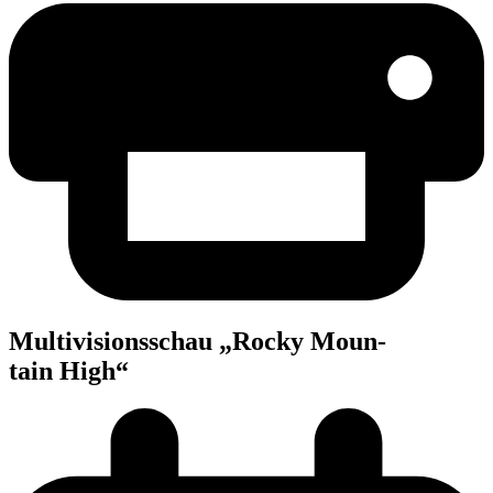
Mul­ti­vi­si­ons­schau „Rocky Moun­
tain High“