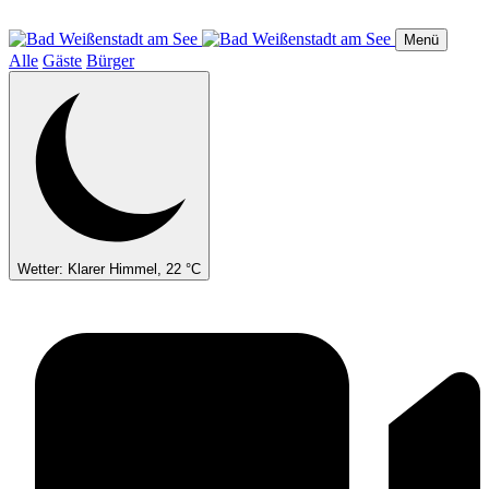
Direkt
zum
Menü
Inhalt
Alle
Gäste
Bürger
Wetter: Klarer Himmel, 22 °C