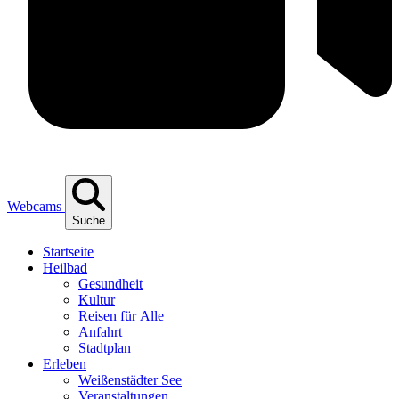
Webcams
Suche
Start­sei­te
Heil­bad
Gesund­heit
Kul­tur
Rei­sen für Alle
Anfahrt
Stadt­plan
Erle­ben
Wei­ßen­städ­ter See
Ver­an­stal­tun­gen