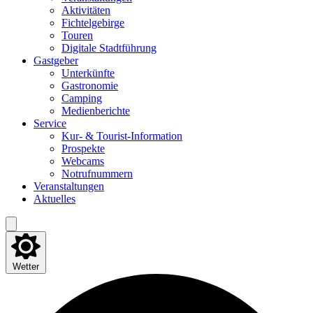
Akti­vi­tä­ten
Fich­tel­ge­bir­ge
Tou­ren
Digi­ta­le Stadtführung
Gast­ge­ber
Unter­künf­te
Gas­tro­no­mie
Cam­ping
Medi­en­be­rich­te
Ser­vice
Kur- & Tourist-Information
Pro­spek­te
Web­cams
Not­ruf­num­mern
Ver­an­stal­tun­gen
Aktu­el­les
Wetter