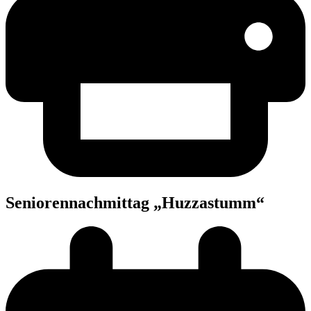
Senio­ren­nach­mit­tag „Huz­zas­tumm“