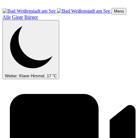
Direkt
zum
Menü
Inhalt
Alle
Gäste
Bürger
Wetter: Klarer Himmel, 17 °C