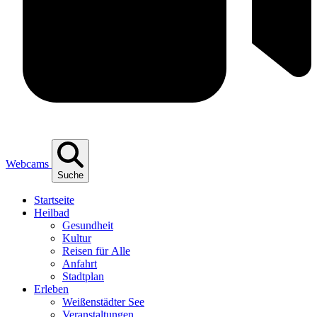
Webcams
Suche
Start­sei­te
Heil­bad
Gesund­heit
Kul­tur
Rei­sen für Alle
Anfahrt
Stadt­plan
Erle­ben
Wei­ßen­städ­ter See
Ver­an­stal­tun­gen