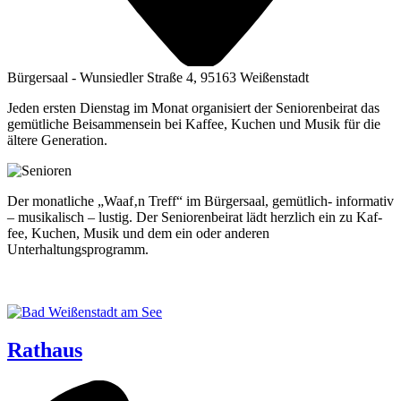
Bürgersaal - Wunsiedler Straße 4, 95163 Weißenstadt
Jeden ersten Dienstag im Monat organisiert der Seniorenbeirat das
gemütliche Beisammensein bei Kaffee, Kuchen und Musik für die
ältere Generation.
Der monat­li­che „Waaf‚n Treff“ im Bür­ger­saal, gemüt­lich- infor­ma­tiv
– musi­ka­lisch – lus­tig. Der Senio­ren­bei­rat lädt herz­lich ein zu Kaf­
fee, Kuchen, Musik und dem ein oder ande­ren
Unterhaltungsprogramm.
Rathaus