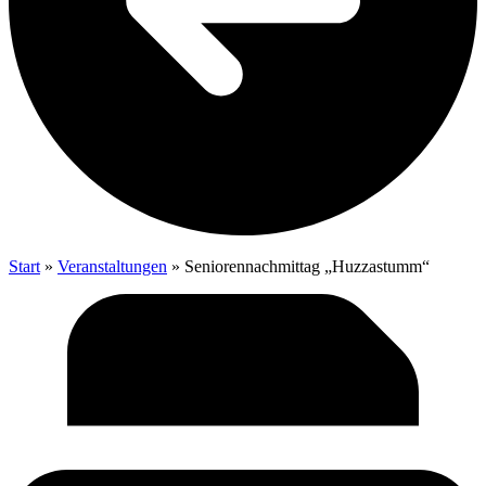
Start
»
Veranstaltungen
»
Senio­ren­nach­mit­tag „Huz­zas­tumm“