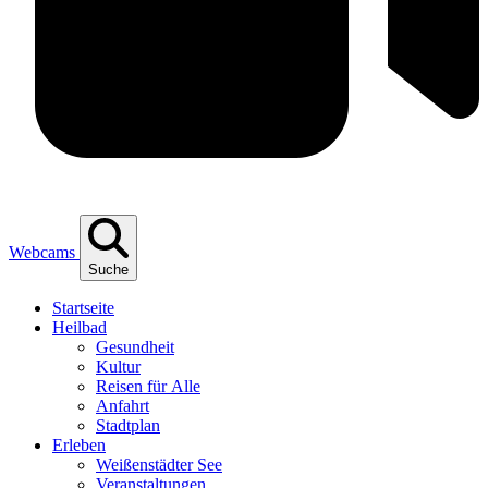
Webcams
Suche
Start­sei­te
Heil­bad
Gesund­heit
Kul­tur
Rei­sen für Alle
Anfahrt
Stadt­plan
Erle­ben
Wei­ßen­städ­ter See
Ver­an­stal­tun­gen