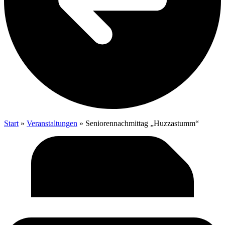
Start
»
Veranstaltungen
»
Seniorennachmittag „Huzzastumm“