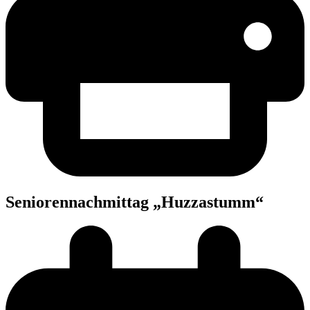
Senio­ren­nach­mit­tag „Huz­zas­tumm“