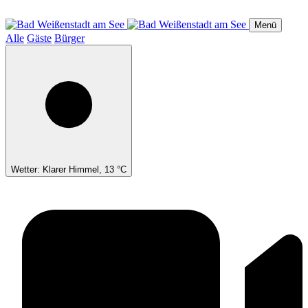
Direkt
zum
Menü
Inhalt
Alle
Gäste
Bürger
Wetter: Klarer Himmel, 13 °C