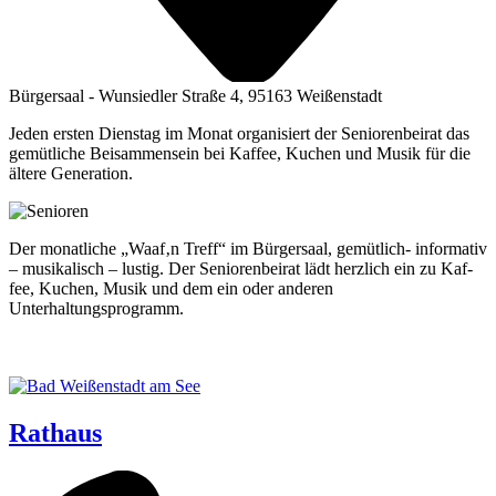
Bürgersaal - Wunsiedler Straße 4, 95163 Weißenstadt
Jeden ersten Dienstag im Monat organisiert der Seniorenbeirat das
gemütliche Beisammensein bei Kaffee, Kuchen und Musik für die
ältere Generation.
Der monat­li­che „Waaf‚n Treff“ im Bür­ger­saal, gemüt­lich- infor­ma­tiv
– musi­ka­lisch – lus­tig. Der Senio­ren­bei­rat lädt herz­lich ein zu Kaf­
fee, Kuchen, Musik und dem ein oder ande­ren
Unterhaltungsprogramm.
Rathaus