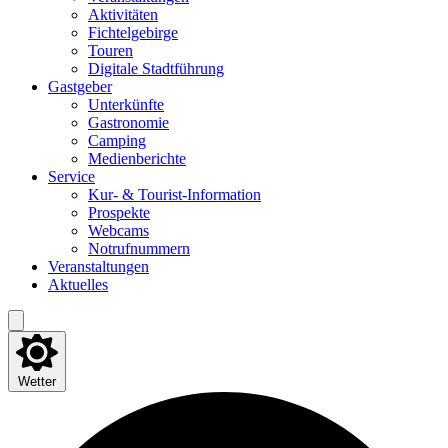
Akti­vi­tä­ten
Fich­tel­ge­bir­ge
Tou­ren
Digi­ta­le Stadtführung
Gast­ge­ber
Unter­künf­te
Gas­tro­no­mie
Cam­ping
Medi­en­be­rich­te
Ser­vice
Kur- & Tourist-Information
Pro­spek­te
Web­cams
Not­ruf­num­mern
Ver­an­stal­tun­gen
Aktu­el­les
Wetter