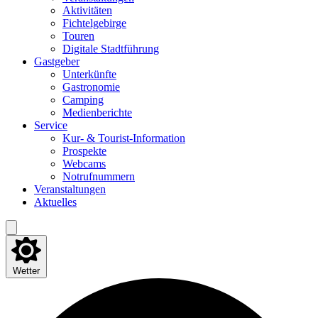
Akti­vi­tä­ten
Fich­tel­ge­bir­ge
Tou­ren
Digi­ta­le Stadtführung
Gast­ge­ber
Unter­künf­te
Gas­tro­no­mie
Cam­ping
Medi­en­be­rich­te
Ser­vice
Kur- & Tourist-Information
Pro­spek­te
Web­cams
Not­ruf­num­mern
Ver­an­stal­tun­gen
Aktu­el­les
Wetter