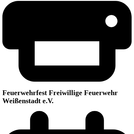
Feu­er­wehr­fest Frei­wil­li­ge Feu­er­wehr
Wei­ßen­stadt e.V.