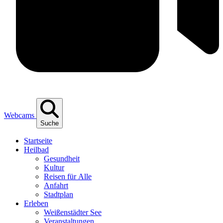
Webcams
Suche
Start­sei­te
Heil­bad
Gesund­heit
Kul­tur
Rei­sen für Alle
Anfahrt
Stadt­plan
Erle­ben
Wei­ßen­städ­ter See
Ver­an­stal­tun­gen