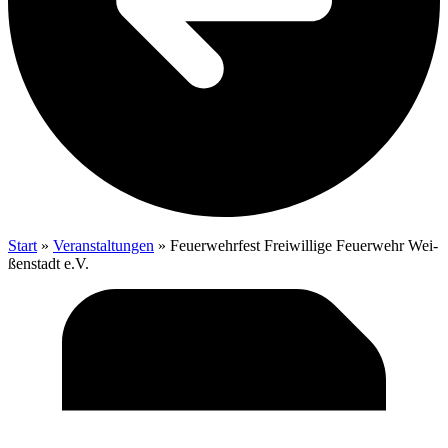
Start
»
Veranstaltungen
»
Feu­er­wehr­fest Frei­wil­li­ge Feu­er­wehr Wei­
ßen­stadt e.V.