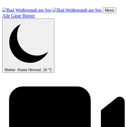
Direkt
zum
Menü
Inhalt
Alle
Gäste
Bürger
Wetter: Klarer Himmel, 16 °C