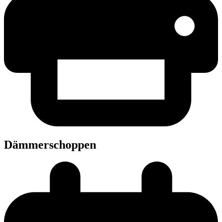
Däm­mer­schop­pen