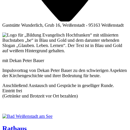
Gaststätte Wunderlich, Grub 16, Weißenstadt - 95163 Weißenstadt
mit Dekan Peter Bauer
Impuls­vor­trag von Dekan Peter Bau­er zu den schwie­ri­gen Aspek­ten
der Kir­chen­ge­schich­te und ihrer Bedeu­tung für heute.
Anschlie­ßend Aus­tausch und Gesprä­che in gesel­li­ger Run­de.
Ein­tritt frei
(Geträn­ke und Brot­zeit vor Ort bezahlen)
Rathaus