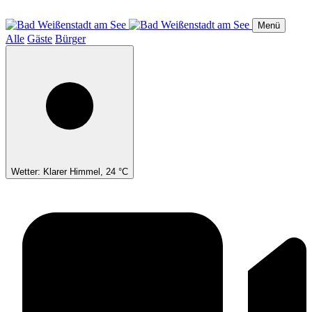
Direkt
zum
Menü
Inhalt
Alle
Gäste
Bürger
Wetter: Klarer Himmel, 24 °C