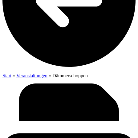
Start
»
Veranstaltungen
»
Däm­mer­schop­pen