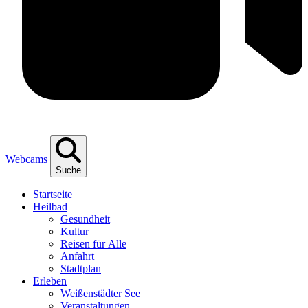
Webcams
Suche
Start­sei­te
Heil­bad
Gesund­heit
Kul­tur
Rei­sen für Alle
Anfahrt
Stadt­plan
Erle­ben
Wei­ßen­städ­ter See
Ver­an­stal­tun­gen