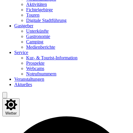
Akti­vi­tä­ten
Fich­tel­ge­bir­ge
Tou­ren
Digi­ta­le Stadtführung
Gast­ge­ber
Unter­künf­te
Gas­tro­no­mie
Cam­ping
Medi­en­be­rich­te
Ser­vice
Kur- & Tourist-Information
Pro­spek­te
Web­cams
Not­ruf­num­mern
Ver­an­stal­tun­gen
Aktu­el­les
Wetter