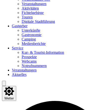
Ver­an­stal­tun­gen
Akti­vi­tä­ten
Fich­tel­ge­bir­ge
Tou­ren
Digi­ta­le Stadtführung
Gast­ge­ber
Unter­künf­te
Gas­tro­no­mie
Cam­ping
Medi­en­be­rich­te
Ser­vice
Kur- & Tourist-Information
Pro­spek­te
Web­cams
Not­ruf­num­mern
Ver­an­stal­tun­gen
Aktu­el­les
Wetter