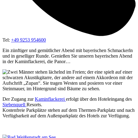
Tel:
+49 9253 954600
Ein zünftiger und gemütlicher Abend mit bayerischen Schmackerln
und in geselliger Runde. Genießen Sie unseren bayerischen Abend
in der Kaminflackerei, die Panor…
Der Zugang zur
Kamin­fla­cke­rei
erfolgt über den Hotel­ein­gang des
Sie­ben­quell
Resorts.
Kos­ten­freie Park­plät­ze ste­hen auf dem Ther­men-Park­platz und nach
Ver­füg­bar­keit auf dem Außen­park­platz des Hotels zur Verfügung.