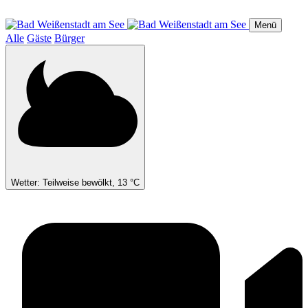
Direkt
zum
Menü
Inhalt
Alle
Gäste
Bürger
Wetter: Teilweise bewölkt, 13 °C