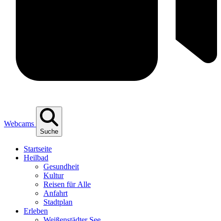
Webcams
Suche
Start­sei­te
Heil­bad
Gesund­heit
Kul­tur
Rei­sen für Alle
Anfahrt
Stadt­plan
Erle­ben
Wei­ßen­städ­ter See