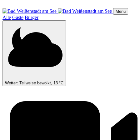
Direkt
zum
Menü
Inhalt
Alle
Gäste
Bürger
Wetter: Teilweise bewölkt, 13 °C