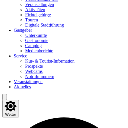
Ver­an­stal­tun­gen
Akti­vi­tä­ten
Fich­tel­ge­bir­ge
Tou­ren
Digi­ta­le Stadtführung
Gast­ge­ber
Unter­künf­te
Gas­tro­no­mie
Cam­ping
Medi­en­be­rich­te
Ser­vice
Kur- & Tourist-Information
Pro­spek­te
Web­cams
Not­ruf­num­mern
Ver­an­stal­tun­gen
Aktu­el­les
Wetter