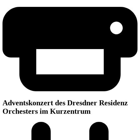
Advents­kon­zert des Dresd­ner Resi­denz
Orches­ters im Kurzentrum