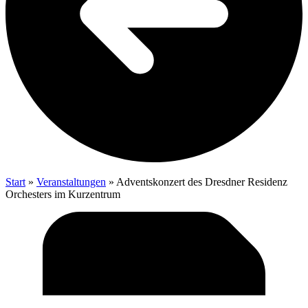
Start
»
Veranstaltungen
»
Advents­kon­zert des Dresd­ner Resi­denz
Orches­ters im Kurzentrum