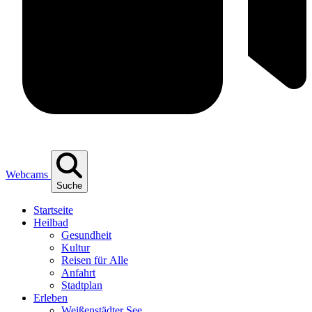
Webcams
Suche
Start­sei­te
Heil­bad
Gesund­heit
Kul­tur
Rei­sen für Alle
Anfahrt
Stadt­plan
Erle­ben
Wei­ßen­städ­ter See