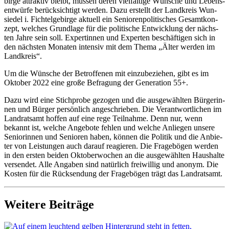
bir­ge attrak­tiv bleibt, müs­sen deren viel­fäl­ti­ge Wün­sche und Lebens­
ent­wür­fe berück­sich­tigt wer­den. Dazu erstellt der Land­kreis Wun­
sie­del i. Fich­tel­ge­bir­ge aktu­ell ein Senio­ren­po­li­ti­sches Gesamt­kon­
zept, wel­ches Grund­la­ge für die poli­ti­sche Ent­wick­lung der nächs­
ten Jah­re sein soll. Exper­tin­nen und Exper­ten beschäf­ti­gen sich in
den nächs­ten Mona­ten inten­siv mit dem The­ma „Älter wer­den im
Landkreis“.
Um die Wün­sche der Betrof­fe­nen mit ein­zu­be­zie­hen, gibt es im
Okto­ber 2022 eine gro­ße Befra­gung der Gene­ra­ti­on 55+.
Dazu wird eine Stich­pro­be gezo­gen und die aus­ge­wähl­ten Bür­ge­rin­
nen und Bür­ger per­sön­lich ange­schrie­ben. Die Ver­ant­wort­li­chen im
Land­rats­amt hof­fen auf eine rege Teil­nah­me. Denn nur, wenn
bekannt ist, wel­che Ange­bo­te feh­len und wel­che Anlie­gen unse­re
Senio­rin­nen und Senio­ren haben, kön­nen die Poli­tik und die Anbie­
ter von Leis­tun­gen auch dar­auf reagie­ren. Die Fra­ge­bö­gen wer­den
in den ers­ten bei­den Okto­ber­wo­chen an die aus­ge­wähl­ten Haus­hal­te
ver­sen­det. Alle Anga­ben sind natür­lich frei­wil­lig und anonym. Die
Kos­ten für die Rück­sen­dung der Fra­ge­bö­gen trägt das Landratsamt.
Weitere Beiträge