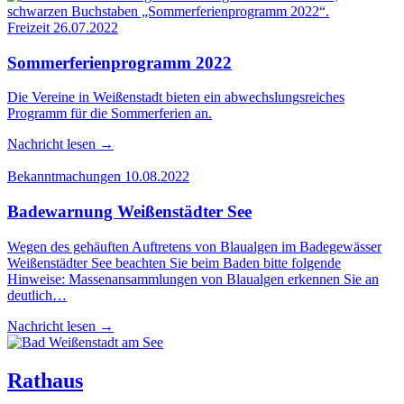
Freizeit
26.07.2022
Som­mer­fe­ri­en­pro­gramm 2022
Die Vereine in Weißenstadt bieten ein abwechslungsreiches
Programm für die Sommerferien an.
Nachricht lesen
→
Bekanntmachungen
10.08.2022
Bade­war­nung Wei­ßen­städ­ter See
Wegen des gehäuften Auftretens von Blaualgen im Badegewässer
Weißenstädter See beachten Sie beim Baden bitte folgende
Hinweise: Massenansammlungen von Blaualgen erkennen Sie an
deutlich…
Nachricht lesen
→
Rathaus