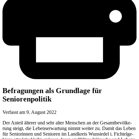
Befra­gun­gen als Grund­la­ge für
Seniorenpolitik
Verfasst am
9. August 2022
Der Anteil älte­rer und sehr alter Men­schen an der Gesamt­be­völ­ke­
rung steigt, die Lebens­er­war­tung nimmt wei­ter zu. Damit das Leben
für Senio­rin­nen und Senio­ren im Land­kreis Wun­sie­del i. Fich­tel­ge­