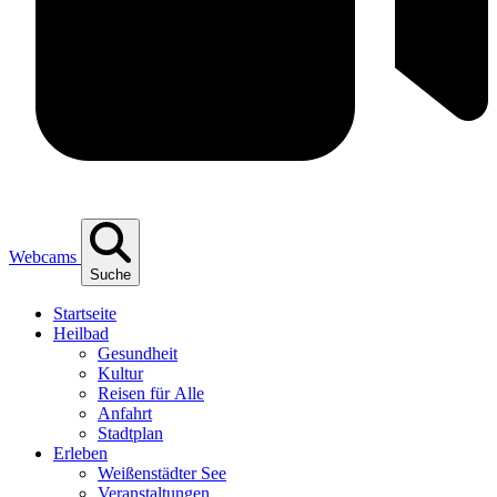
Webcams
Suche
Start­sei­te
Heil­bad
Gesund­heit
Kul­tur
Rei­sen für Alle
Anfahrt
Stadt­plan
Erle­ben
Wei­ßen­städ­ter See
Ver­an­stal­tun­gen