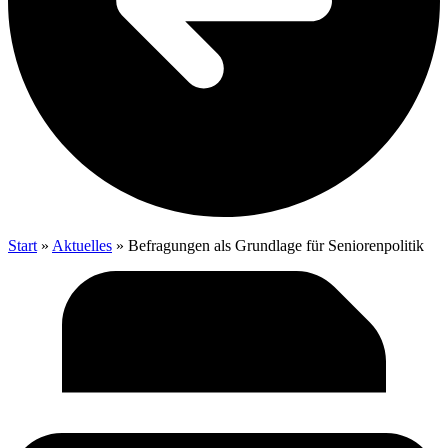
Start
»
Aktu­el­les
»
Befra­gun­gen als Grund­la­ge für Seniorenpolitik