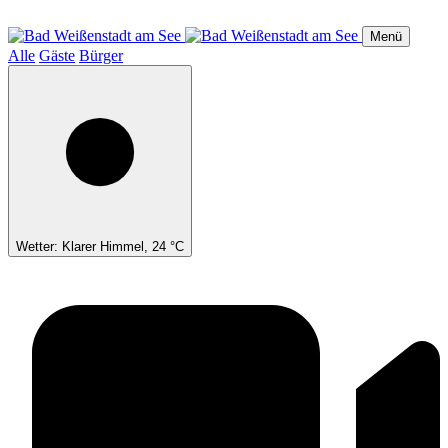
Direkt
zum
Menü
Inhalt
Alle
Gäste
Bürger
Wetter: Klarer Himmel, 24 °C