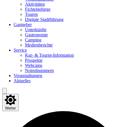
Akti­vi­tä­ten
Fich­tel­ge­bir­ge
Tou­ren
Digi­ta­le Stadtführung
Gast­ge­ber
Unter­künf­te
Gas­tro­no­mie
Cam­ping
Medi­en­be­rich­te
Ser­vice
Kur- & Tourist-Information
Pro­spek­te
Web­cams
Not­ruf­num­mern
Ver­an­stal­tun­gen
Aktu­el­les
Wetter