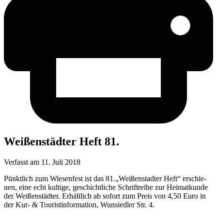
Wei­ßen­städ­ter Heft 81.
Verfasst am
11. Juli 2018
Pünkt­lich zum Wie­sen­fest ist das 81.„Weißenstadter Heft“ erschie­
nen, eine echt kul­ti­ge, geschicht­li­che Schrift­rei­he zur Hei­mat­kun­de
der Wei­ßen­städ­ter. Erhält­lich ab sofort zum Preis von 4,50 Euro in
der Kur- & Tou­rist­infor­ma­ti­on, Wun­sied­ler Str. 4.