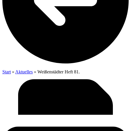
Start
»
Aktu­el­les
»
Wei­ßen­städ­ter Heft 81.