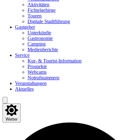
Akti­vi­tä­ten
Fich­tel­ge­bir­ge
Tou­ren
Digi­ta­le Stadtführung
Gast­ge­ber
Unter­künf­te
Gas­tro­no­mie
Cam­ping
Medi­en­be­rich­te
Ser­vice
Kur- & Tourist-Information
Pro­spek­te
Web­cams
Not­ruf­num­mern
Ver­an­stal­tun­gen
Aktu­el­les
Wetter