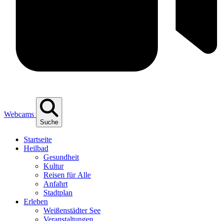
Webcams
Suche
Start­sei­te
Heil­bad
Gesund­heit
Kul­tur
Rei­sen für Alle
Anfahrt
Stadt­plan
Erle­ben
Wei­ßen­städ­ter See
Ver­an­stal­tun­gen