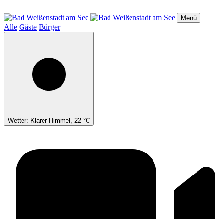
Direkt
zum
Menü
Inhalt
Alle
Gäste
Bürger
Wetter: Klarer Himmel, 22 °C