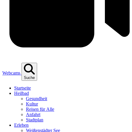
Webcams
Suche
Start­sei­te
Heil­bad
Gesund­heit
Kul­tur
Rei­sen für Alle
Anfahrt
Stadt­plan
Erle­ben
Wei­ßen­städ­ter See