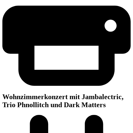
Wohn­zim­mer­kon­zert mit Jam­balec­tric,
Trio Phnol­litch und Dark Matters