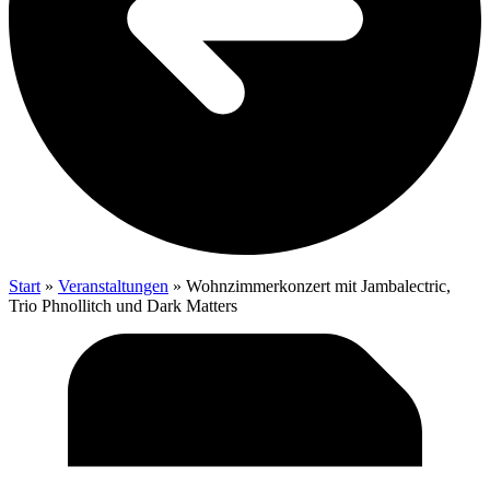
Start
»
Veranstaltungen
»
Wohn­zim­mer­kon­zert mit Jam­balec­tric,
Trio Phnol­litch und Dark Matters