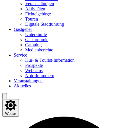
Ver­an­stal­tun­gen
Akti­vi­tä­ten
Fich­tel­ge­bir­ge
Tou­ren
Digi­ta­le Stadtführung
Gast­ge­ber
Unter­künf­te
Gas­tro­no­mie
Cam­ping
Medi­en­be­rich­te
Ser­vice
Kur- & Tourist-Information
Pro­spek­te
Web­cams
Not­ruf­num­mern
Ver­an­stal­tun­gen
Aktu­el­les
Wetter