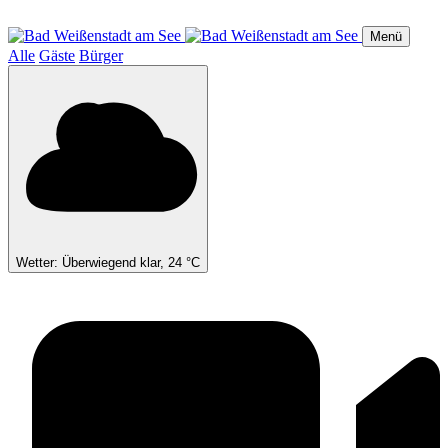
Direkt
zum
Menü
Inhalt
Alle
Gäste
Bürger
Wetter: Überwiegend klar, 24 °C