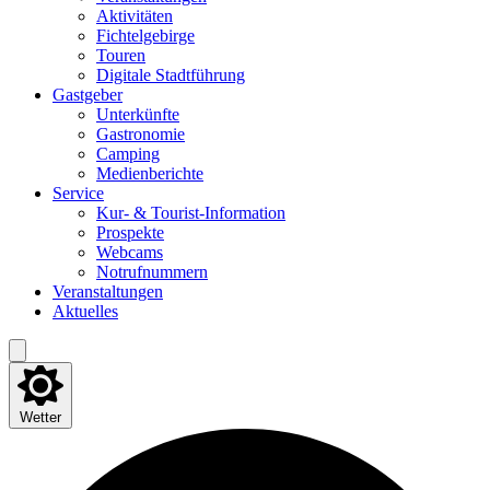
Akti­vi­tä­ten
Fich­tel­ge­bir­ge
Tou­ren
Digi­ta­le Stadtführung
Gast­ge­ber
Unter­künf­te
Gas­tro­no­mie
Cam­ping
Medi­en­be­rich­te
Ser­vice
Kur- & Tourist-Information
Pro­spek­te
Web­cams
Not­ruf­num­mern
Ver­an­stal­tun­gen
Aktu­el­les
Wetter