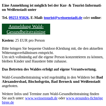
Eine Anmel­dung ist mög­lich bei der Kur- & Tou­rist-Infor­ma­ti­
on Wei­ßen­stadt unter
Tel.
09253 95026
, E‑Mail:
tourist@​weissenstadt.​de
oder
online
:
Anmel­dung Wald-
Gesundheitstraining
Kos­ten:
25 EUR pro Person
Bit­te brin­gen Sie beque­me Out­door-Klei­dung mit, die den aktu­el­len
Wit­te­rungs­ver­hält­nis­sen ent­spricht.
Um sich voll­stän­dig auf die eige­ne Per­son kon­zen­trie­ren zu kön­nen,
blei­ben Kin­der und Haus­tie­re bit­te zuhause.
Das Betre­ten des
Wal­des erfolgt auf eige­ne Verantwortung.
Wald-Gesund­heits­trai­ning wird regel­mä­ßig in den Wäl­dern bei
Bad
Alex­an­ders­bad, Bischofs­grün, Bad Ber­neck und Wei­ßen­stadt
angeboten.
Wei­te­re Infos und Ter­mi­ne zum Wald-Gesund­heits­trai­ning fin­den
Sie auch unter:
www​.weis​sen​stadt​.de
oder
www​.gesun​des​-fich​tel​ge​
bir​ge​.de