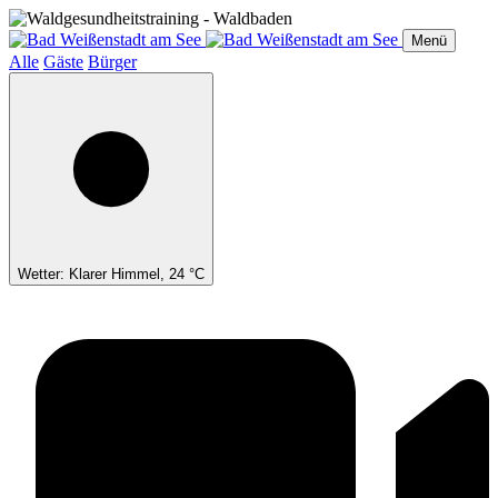
Direkt
zum
Menü
Inhalt
Alle
Gäste
Bürger
Wetter: Klarer Himmel, 24 °C