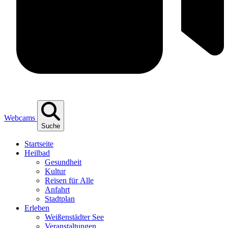
Webcams
Suche
Start­sei­te
Heil­bad
Gesund­heit
Kul­tur
Rei­sen für Alle
Anfahrt
Stadt­plan
Erle­ben
Wei­ßen­städ­ter See
Ver­an­stal­tun­gen