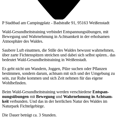
P Stadtbad am Campingplatz - Badstraße 91, 95163 Weißenstadt
Wald-Gesundheitstraining verbindet Entspannungsübungen, mit
Bewegung und Wahrnehmung in Achtsamkeit in der erholsamen
Atmosphäre des Waldes.
Sau­be­re Luft ein­at­men, die Stil­le des Wal­des bewusst wahr­neh­men,
über zar­te Fich­ten­spit­zen strei­chen und dabei sich selbst spü­ren.. das
bedeu­tet Wald-Gesund­heits­trai­ning in Weißenstadt.
Es geht nicht um Wan­dern, Jog­gen, Pil­ze suchen oder Pflan­zen
bestim­men, son­dern dar­um, acht­sam mit sich und der Umge­bung zu
sein, zur Ruhe kom­men und sich Zeit neh­men für das eige­ne
Wohlbefinden.
Beim Wald-Gesund­heits­trai­ning wer­den ver­schie­de­ne
Ent­span­
nungs­übun­gen
mit
Bewe­gung
und
Wahr­neh­mung in Acht­sam­
keit
ver­bun­den. Und das in der herr­li­chen Natur des Wal­des im
Natur­park Fichtelgebirge.
Die
Dau­er beträgt ca. 3 Stunden.